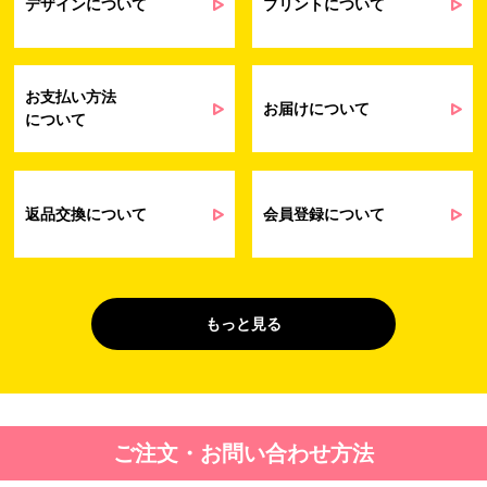
提供するサービス（サポート業務を含む）
デザインについて
プリントについて
会員管理業務
に伴う契約履行、料金徴収を行うため
お問い合わせ業務
弊社製品やサービスに関する情報、また
（開示対象個人情
は営業およびマーケティング活動（セミナ
報）
ーやイベント、キャンペーン、ニュースレ
お支払い方法
ターなど）に関連する情報を、電子メー
お届けについて
について
ル、郵送、FAX または電話により、お客様
にお知らせするため
問い合わせへの対応のため
法令により正当な理由で開示を求められ
た場合のご対応のため
返品交換について
会員登録について
販促業務
お客様の作品紹介を通した販促活動のた
（開示対象個人情
め
報）
受託業務
契約した小売店より委託された先への納
もっと見る
（間接取得）
品業務のため
４. 個人情報を第三者に提供することが予定される場合の事項
第三者に提供する目的：パーソナライズ広告配信および効果測定・
ご注文・お問い合わせ方法
最適化のため。
提供する個人情報の項目：Cookie 等の識別子、広告 ID、閲覧・行