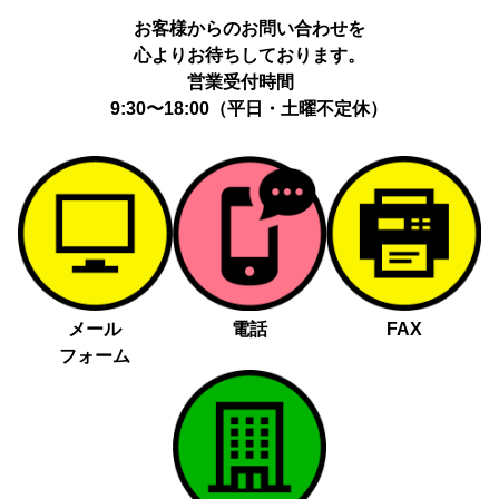
動履歴、IP、ブラウザ・端末情報、（同意時）メールアドレス等の
お客様からのお問い合わせを
ハッシュ値。
心よりお待ちしております。
提供の手段又は方法：当社ウェブサイトのタグ・SDK・API 等に
よる安全な電送、又は管理コンソールからの連携。
営業受付時間
提供先：広告配信事業者（例：Google LLC等）。
9:30〜18:00（平日・土曜不定休）
個人情報の取り扱いに関する契約：提供先と個人情報取扱い契約
（目的外利用禁止、再提供制限、安全管理措置等）を締結していま
す。
お客様の個人情報は、以下掲げる場合以外に、事前にご本人の同意
無く第三者に提供することはありません。
法令に基づく場合
人の生命、身体又は財産の保護にために必要がある場合であっ
メール
電話
FAX
て、本人の同意を得る事が困難であるとき
フォーム
公衆衛生の向上又は児童の健全な育成の推進のために特に必要
がある場合であって、本人の同意を得る事が困難であるとき
国の機関若しくは地方公共団体又はその委託を受けた者が法令
の定める事務を遂行することに対して協力する必要がある場合
であって、本人の同意を得ることによって当該事務の遂行に支