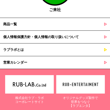
障を及ぼすおそれがあるとき
ご来社
５. 個人情報の取扱業務の委託
商品一覧
当社は個人情報の取扱業務の全部または一部を外部に業務委託する
場合があります。
その際、弊社は、個人情報を適切に保護できる管理体制を敷き実行
個人情報保護方針・個人情報の取り扱いについて
していることを条件として委託先を厳選したうえで、機密保持契約
を委託先と締結し、お客様の個人情報を厳密に管理させます。
ラブラボとは
６. 個人情報（保有個人データを含む）の利用目的通知、開示・訂
正等、利用停止等の請求
営業カレンダー
当社は、ご本人様からの求めに応じ、当社が保有するご本人の個人
情報の利用目的の通知、開示、訂正・追加・削除、利用停止・消去
または第三者提供の停止等のご請求を受けた場合は速やかに対応い
たします。これらの請求は、次の窓口にて受け付けております。
【個人情報保護に関するお問合せ先】
株式会社ラブ・ラボ
オリジナルグッズ製作で
〒761-0323 香川県高松市亀田町90-1
コーポレートサイト
世界をつなぐ
株式会社ラブ・ラボ
【ラブエンタ】
電話：087-847-2000