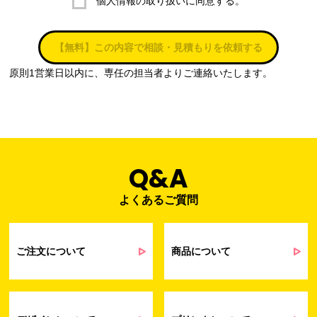
個人情報の取り扱いに同意する。
株式会社ラブ・ラボ
電話：087-847-2000
【無料】この内容で相談・見積もりを依頼する
電子メール：
info@rub-lab.com
原則1営業日以内に、専任の担当者よりご連絡いたします。
３. 個人情報（保有個人データを含む）の利用目的
お客様の個人情報は、各種お問い合わせ対応のため、弊社において
正当な事業遂行の範囲内で利用いたします。
なお，当社の個人情報（保有個人データを含む）の利用目的は以下
のようになります。
Q&A
よくあるご質問
事業内容
個人情報の利用目的
当社通信販売における受発注業務のため
事業活動における満足度、要望等に関す
ご注文について
商品について
るアンケート等の収集・分析・統計のため
受発注業務、会員管理業務、お問い合わ
せ業務に関するお取引先様との業務連絡や
契約・請求等の一連の手続きのため
業務上のご連絡および弊社製品や弊社が
受発注業務