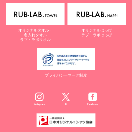
電子メール：
info@rub-lab.com
【認定個人情報保護団体の名称及び、苦情の解決の申出先】
※個人情報の取り扱いに関する苦情のみを受付けています
一般財団法人日本情報経済社会推進協会
オリジナルタオル・
オリジナルはっぴ
認定個人情報保護団体事務局
名入れタオル
ラブ・ラボはっぴ
〒106-0032 東京都港区六本木一丁目9番9号 六本木ファースト
ラブ・ラボタオル
ビル内
電話：03-5860-7565 / 0120-700-779
７. 個人情報の提供の任意性と提供されない場合に起こりうる影響
について
プライバシーマーク制度
お客様がご自身の個人情報を弊社に提供されるか否かは、お客様の
ご判断によりますが、もしご提供されない場合には、適切なサービ
スが提供できない場合がありますので予めご了承ください。
８. Cookie（クッキー）等の利用について
Instagram
X
Facebook
当社のウェブサイトでは、お客様に適したサービスや情報、広告等
を提供する目的のため、Cookie（クッキー）及びそれに類する技
術を利用することがあります。