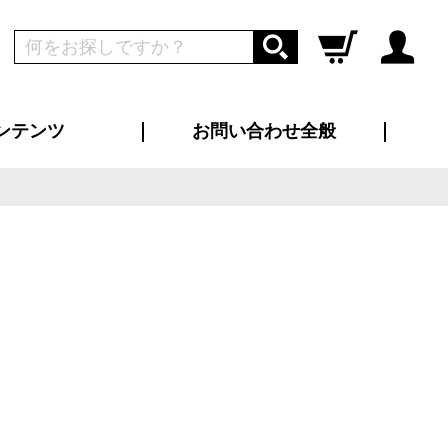
ンテンツ
お問い合わせ全般
ログイン
新規会員登録
ス（お知らせ）
インタビュー
ン別特集一覧
すめ特集一覧
物コンテンツ
トギャラリー
ンキング
法人事例
ラブログ
大口注文・法人向け
総合お問い合わせ
再注文・追加注文
サンプル貸し出し
カタログ請求
デザイン入稿
ツユニフォーム
り・横断幕
バッグ
カジュアルユニフォーム
靴・くつ下・サンダル
タオル