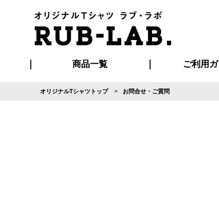
商品一覧
ご利用ガ
オリジナルTシャツトップ
お問合せ・ご質問
発送・特急サー
マイページ会員
お支払い方法
版の保管期限
割引まとめ
はじめて
よくある
ご利用ガ
再注文の
ブルゾン・コート
Tシャツ
ハッピ
セットアップ
キャップ・
ポロシ