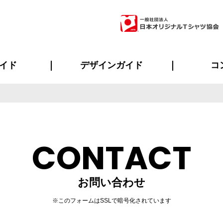
イド
デザインガイド
コ
ビスについて
のメリット
について
について
ページ
の方へ
ご質問
イド
方へ
デザインテンプレート集
デザインシミュレーター
書体一覧（フォント集）
デザイン入稿について
デザイン料について
プリント・加工一覧
デザインガイド
プリントサイズ
インクカラー
ニュー
お客様
シー
おす
読み
フォ
ラ
・ジャージ
バンダナ
ャツ
パーカー・スウェット
グッズ全般
ツナギ
スポー
のぼ
CONTACT
お問い合わせ
※このフォームはSSLで暗号化されています