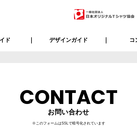
イド
デザインガイド
コ
ビスについて
のメリット
について
について
ページ
の方へ
ご質問
イド
方へ
デザインテンプレート集
デザインシミュレーター
書体一覧（フォント集）
デザイン入稿について
デザイン料について
プリント・加工一覧
デザインガイド
プリントサイズ
インクカラー
ニュー
お客様
シー
おす
読み
フォ
ラ
・ジャージ
バンダナ
ャツ
パーカー・スウェット
グッズ全般
ツナギ
スポー
のぼ
CONTACT
お問い合わせ
※このフォームはSSLで暗号化されています