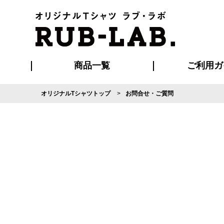
商品一覧
ご利用ガ
オリジナルTシャツトップ
お問合せ・ご質問
発送・特急サー
マイページ会員
お支払い方法
版の保管期限
割引まとめ
はじめて
よくある
ご利用ガ
再注文の
ブルゾン・コート
Tシャツ
ハッピ
セットアップ
キャップ・
ポロシ