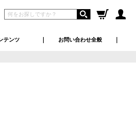
ンテンツ
お問い合わせ全般
ログイン
新規会員登録
ス（お知らせ）
インタビュー
ン別特集一覧
すめ特集一覧
物コンテンツ
トギャラリー
ンキング
法人事例
ラブログ
大口注文・法人向け
総合お問い合わせ
再注文・追加注文
サンプル貸し出し
カタログ請求
デザイン入稿
ツユニフォーム
り・横断幕
バッグ
カジュアルユニフォーム
靴・くつ下・サンダル
タオル