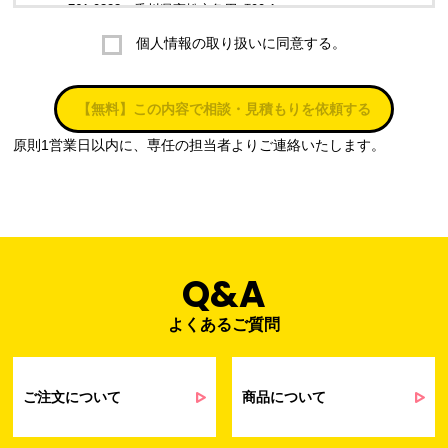
〒761-0323 香川県高松市亀田町90-1
個人情報の取り扱いに同意する。
株式会社ラブ・ラボ
電話：087-847-2000
【無料】この内容で相談・見積もりを依頼する
電子メール：
info@rub-lab.com
原則1営業日以内に、専任の担当者よりご連絡いたします。
３. 個人情報（保有個人データを含む）の利用目的
お客様の個人情報は、各種お問い合わせ対応のため、弊社において
正当な事業遂行の範囲内で利用いたします。
なお，当社の個人情報（保有個人データを含む）の利用目的は以下
のようになります。
Q&A
よくあるご質問
事業内容
個人情報の利用目的
当社通信販売における受発注業務のため
事業活動における満足度、要望等に関す
ご注文について
商品について
るアンケート等の収集・分析・統計のため
受発注業務、会員管理業務、お問い合わ
せ業務に関するお取引先様との業務連絡や