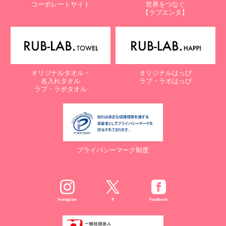
コーポレートサイト
世界をつなぐ
株式会社ラブ・ラボ
【ラブエンタ】
電話：087-847-2000
電子メール：
info@rub-lab.com
【認定個人情報保護団体の名称及び、苦情の解決の申出先】
※個人情報の取り扱いに関する苦情のみを受付けています
一般財団法人日本情報経済社会推進協会
オリジナルタオル・
オリジナルはっぴ
認定個人情報保護団体事務局
名入れタオル
ラブ・ラボはっぴ
〒106-0032 東京都港区六本木一丁目9番9号 六本木ファースト
ラブ・ラボタオル
ビル内
電話：03-5860-7565 / 0120-700-779
７. 個人情報の提供の任意性と提供されない場合に起こりうる影響
について
プライバシーマーク制度
お客様がご自身の個人情報を弊社に提供されるか否かは、お客様の
ご判断によりますが、もしご提供されない場合には、適切なサービ
スが提供できない場合がありますので予めご了承ください。
８. Cookie（クッキー）等の利用について
Instagram
X
Facebook
当社のウェブサイトでは、お客様に適したサービスや情報、広告等