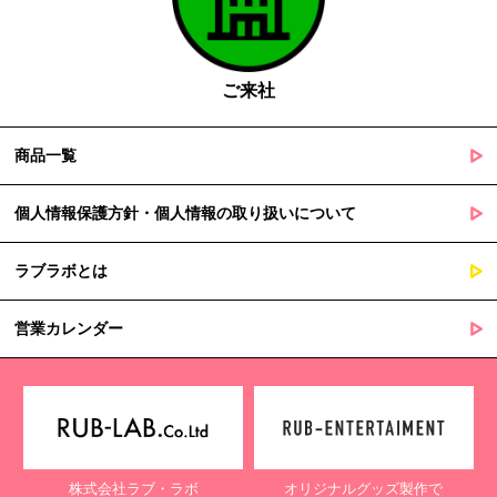
国の機関若しくは地方公共団体又はその委託を受けた者が法令
の定める事務を遂行することに対して協力する必要がある場合
であって、本人の同意を得ることによって当該事務の遂行に支
障を及ぼすおそれがあるとき
ご来社
５. 個人情報の取扱業務の委託
商品一覧
当社は個人情報の取扱業務の全部または一部を外部に業務委託する
場合があります。
その際、弊社は、個人情報を適切に保護できる管理体制を敷き実行
個人情報保護方針・個人情報の取り扱いについて
していることを条件として委託先を厳選したうえで、機密保持契約
を委託先と締結し、お客様の個人情報を厳密に管理させます。
ラブラボとは
６. 個人情報（保有個人データを含む）の利用目的通知、開示・訂
正等、利用停止等の請求
営業カレンダー
当社は、ご本人様からの求めに応じ、当社が保有するご本人の個人
情報の利用目的の通知、開示、訂正・追加・削除、利用停止・消去
または第三者提供の停止等のご請求を受けた場合は速やかに対応い
たします。これらの請求は、次の窓口にて受け付けております。
【個人情報保護に関するお問合せ先】
株式会社ラブ・ラボ
オリジナルグッズ製作で
〒761-0323 香川県高松市亀田町90-1