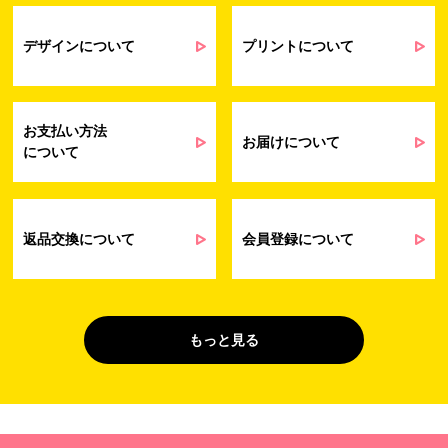
契約・請求等の一連の手続きのため
業務上のご連絡および弊社製品や弊社が
受発注業務
提供するサービス（サポート業務を含む）
デザインについて
プリントについて
会員管理業務
に伴う契約履行、料金徴収を行うため
お問い合わせ業務
弊社製品やサービスに関する情報、また
（開示対象個人情
は営業およびマーケティング活動（セミナ
報）
ーやイベント、キャンペーン、ニュースレ
お支払い方法
ターなど）に関連する情報を、電子メー
お届けについて
について
ル、郵送、FAX または電話により、お客様
にお知らせするため
問い合わせへの対応のため
法令により正当な理由で開示を求められ
た場合のご対応のため
返品交換について
会員登録について
販促業務
お客様の作品紹介を通した販促活動のた
（開示対象個人情
め
報）
受託業務
契約した小売店より委託された先への納
もっと見る
（間接取得）
品業務のため
４. 個人情報を第三者に提供することが予定される場合の事項
第三者に提供する目的：パーソナライズ広告配信および効果測定・