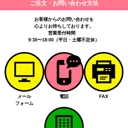
ご注文・お問い合わせ方法
最適化のため。
提供する個人情報の項目：Cookie 等の識別子、広告 ID、閲覧・行
動履歴、IP、ブラウザ・端末情報、（同意時）メールアドレス等の
お客様からのお問い合わせを
ハッシュ値。
心よりお待ちしております。
提供の手段又は方法：当社ウェブサイトのタグ・SDK・API 等に
よる安全な電送、又は管理コンソールからの連携。
営業受付時間
提供先：広告配信事業者（例：Google LLC等）。
9:30〜18:00（平日・土曜不定休）
個人情報の取り扱いに関する契約：提供先と個人情報取扱い契約
（目的外利用禁止、再提供制限、安全管理措置等）を締結していま
す。
お客様の個人情報は、以下掲げる場合以外に、事前にご本人の同意
無く第三者に提供することはありません。
法令に基づく場合
人の生命、身体又は財産の保護にために必要がある場合であっ
メール
電話
FAX
て、本人の同意を得る事が困難であるとき
フォーム
公衆衛生の向上又は児童の健全な育成の推進のために特に必要
がある場合であって、本人の同意を得る事が困難であるとき