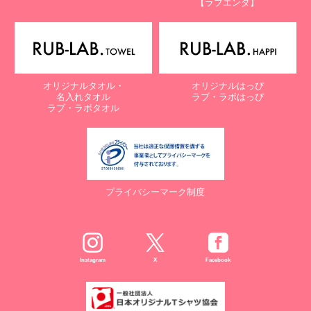
【ラブエンタ】
電話：087-847-2000
電子メール：
info@rub-lab.com
【認定個人情報保護団体の名称及び、苦情の解決の申出先】
※個人情報の取り扱いに関する苦情のみを受付けています
一般財団法人日本情報経済社会推進協会
オリジナルタオル・
オリジナルはっぴ
認定個人情報保護団体事務局
名入れタオル
ラブ・ラボはっぴ
〒106-0032 東京都港区六本木一丁目9番9号 六本木ファースト
ラブ・ラボタオル
ビル内
電話：03-5860-7565 / 0120-700-779
７. 個人情報の提供の任意性と提供されない場合に起こりうる影響
について
プライバシーマーク制度
お客様がご自身の個人情報を弊社に提供されるか否かは、お客様の
ご判断によりますが、もしご提供されない場合には、適切なサービ
スが提供できない場合がありますので予めご了承ください。
８. Cookie（クッキー）等の利用について
Instagram
X
Facebook
当社のウェブサイトでは、お客様に適したサービスや情報、広告等
を提供する目的のため、Cookie（クッキー）及びそれに類する技