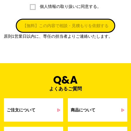
個人情報の取り扱いに同意する。
株式会社ラブ・ラボ
電話：087-847-2000
【無料】この内容で相談・見積もりを依頼する
電子メール：
info@rub-lab.com
原則1営業日以内に、専任の担当者よりご連絡いたします。
３. 個人情報（保有個人データを含む）の利用目的
お客様の個人情報は、各種お問い合わせ対応のため、弊社において
正当な事業遂行の範囲内で利用いたします。
なお，当社の個人情報（保有個人データを含む）の利用目的は以下
のようになります。
Q&A
よくあるご質問
事業内容
個人情報の利用目的
当社通信販売における受発注業務のため
事業活動における満足度、要望等に関す
ご注文について
商品について
るアンケート等の収集・分析・統計のため
受発注業務、会員管理業務、お問い合わ
せ業務に関するお取引先様との業務連絡や
契約・請求等の一連の手続きのため