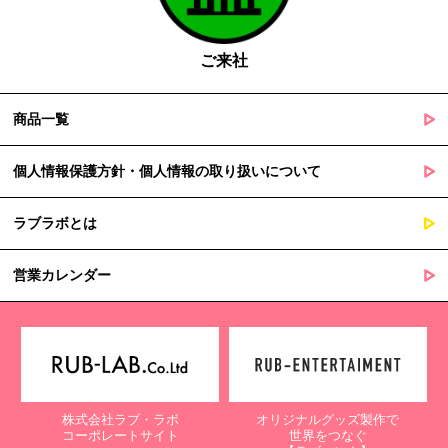
の定める事務を遂行することに対して協力する必要がある場合
であって、本人の同意を得ることによって当該事務の遂行に支
障を及ぼすおそれがあるとき
ご来社
５. 個人情報の取扱業務の委託
商品一覧
当社は個人情報の取扱業務の全部または一部を外部に業務委託する
場合があります。
その際、弊社は、個人情報を適切に保護できる管理体制を敷き実行
個人情報保護方針・個人情報の取り扱いについて
していることを条件として委託先を厳選したうえで、機密保持契約
を委託先と締結し、お客様の個人情報を厳密に管理させます。
ラブラボとは
６. 個人情報（保有個人データを含む）の利用目的通知、開示・訂
正等、利用停止等の請求
営業カレンダー
当社は、ご本人様からの求めに応じ、当社が保有するご本人の個人
情報の利用目的の通知、開示、訂正・追加・削除、利用停止・消去
または第三者提供の停止等のご請求を受けた場合は速やかに対応い
たします。これらの請求は、次の窓口にて受け付けております。
【個人情報保護に関するお問合せ先】
株式会社ラブ・ラボ
オリジナルグッズ製作で
〒761-0323 香川県高松市亀田町90-1
コーポレートサイト
世界をつなぐ
株式会社ラブ・ラボ