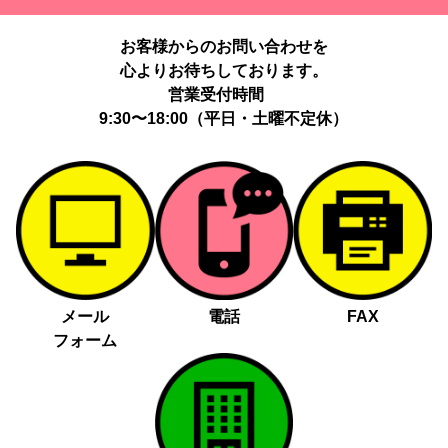
提供する個人情報の項目：Cookie 等の識別子、広告 ID、閲覧・行
動履歴、IP、ブラウザ・端末情報、（同意時）メールアドレス等の
お客様からのお問い合わせを
ハッシュ値。
心よりお待ちしております。
提供の手段又は方法：当社ウェブサイトのタグ・SDK・API 等に
よる安全な電送、又は管理コンソールからの連携。
営業受付時間
提供先：広告配信事業者（例：Google LLC等）。
9:30〜18:00（平日・土曜不定休）
個人情報の取り扱いに関する契約：提供先と個人情報取扱い契約
（目的外利用禁止、再提供制限、安全管理措置等）を締結していま
す。
お客様の個人情報は、以下掲げる場合以外に、事前にご本人の同意
無く第三者に提供することはありません。
法令に基づく場合
人の生命、身体又は財産の保護にために必要がある場合であっ
メール
電話
FAX
て、本人の同意を得る事が困難であるとき
フォーム
公衆衛生の向上又は児童の健全な育成の推進のために特に必要
がある場合であって、本人の同意を得る事が困難であるとき
国の機関若しくは地方公共団体又はその委託を受けた者が法令