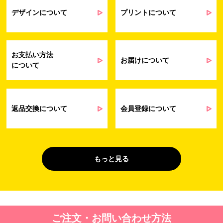
業務上のご連絡および弊社製品や弊社が
受発注業務
提供するサービス（サポート業務を含む）
デザインについて
プリントについて
会員管理業務
に伴う契約履行、料金徴収を行うため
お問い合わせ業務
弊社製品やサービスに関する情報、また
（開示対象個人情
は営業およびマーケティング活動（セミナ
報）
ーやイベント、キャンペーン、ニュースレ
お支払い方法
ターなど）に関連する情報を、電子メー
お届けについて
について
ル、郵送、FAX または電話により、お客様
にお知らせするため
問い合わせへの対応のため
法令により正当な理由で開示を求められ
た場合のご対応のため
返品交換について
会員登録について
販促業務
お客様の作品紹介を通した販促活動のた
（開示対象個人情
め
報）
受託業務
契約した小売店より委託された先への納
もっと見る
（間接取得）
品業務のため
４. 個人情報を第三者に提供することが予定される場合の事項
第三者に提供する目的：パーソナライズ広告配信および効果測定・
ご注文・お問い合わせ方法
最適化のため。