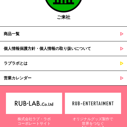
の定める事務を遂行することに対して協力する必要がある場合
であって、本人の同意を得ることによって当該事務の遂行に支
障を及ぼすおそれがあるとき
ご来社
５. 個人情報の取扱業務の委託
商品一覧
当社は個人情報の取扱業務の全部または一部を外部に業務委託する
場合があります。
その際、弊社は、個人情報を適切に保護できる管理体制を敷き実行
個人情報保護方針・個人情報の取り扱いについて
していることを条件として委託先を厳選したうえで、機密保持契約
を委託先と締結し、お客様の個人情報を厳密に管理させます。
ラブラボとは
６. 個人情報（保有個人データを含む）の利用目的通知、開示・訂
正等、利用停止等の請求
営業カレンダー
当社は、ご本人様からの求めに応じ、当社が保有するご本人の個人
情報の利用目的の通知、開示、訂正・追加・削除、利用停止・消去
または第三者提供の停止等のご請求を受けた場合は速やかに対応い
たします。これらの請求は、次の窓口にて受け付けております。
【個人情報保護に関するお問合せ先】
株式会社ラブ・ラボ
オリジナルグッズ製作で
〒761-0323 香川県高松市亀田町90-1
コーポレートサイト
世界をつなぐ
株式会社ラブ・ラボ