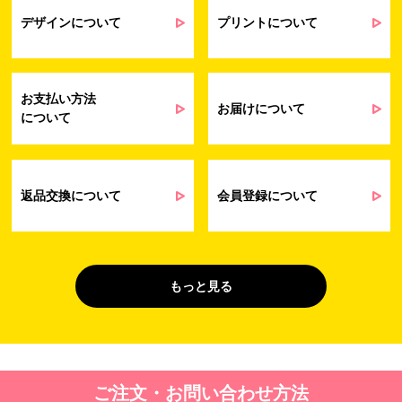
業務上のご連絡および弊社製品や弊社が
受発注業務
提供するサービス（サポート業務を含む）
デザインについて
プリントについて
会員管理業務
に伴う契約履行、料金徴収を行うため
お問い合わせ業務
弊社製品やサービスに関する情報、また
（開示対象個人情
は営業およびマーケティング活動（セミナ
報）
ーやイベント、キャンペーン、ニュースレ
お支払い方法
ターなど）に関連する情報を、電子メー
お届けについて
について
ル、郵送、FAX または電話により、お客様
にお知らせするため
問い合わせへの対応のため
法令により正当な理由で開示を求められ
た場合のご対応のため
返品交換について
会員登録について
販促業務
お客様の作品紹介を通した販促活動のた
（開示対象個人情
め
報）
受託業務
契約した小売店より委託された先への納
もっと見る
（間接取得）
品業務のため
４. 個人情報を第三者に提供することが予定される場合の事項
第三者に提供する目的：パーソナライズ広告配信および効果測定・
ご注文・お問い合わせ方法
最適化のため。