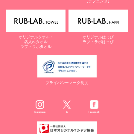
【ラブエンタ】
電話：087-847-2000
電子メール：
info@rub-lab.com
【認定個人情報保護団体の名称及び、苦情の解決の申出先】
※個人情報の取り扱いに関する苦情のみを受付けています
一般財団法人日本情報経済社会推進協会
オリジナルタオル・
オリジナルはっぴ
認定個人情報保護団体事務局
名入れタオル
ラブ・ラボはっぴ
〒106-0032 東京都港区六本木一丁目9番9号 六本木ファースト
ラブ・ラボタオル
ビル内
電話：03-5860-7565 / 0120-700-779
７. 個人情報の提供の任意性と提供されない場合に起こりうる影響
について
プライバシーマーク制度
お客様がご自身の個人情報を弊社に提供されるか否かは、お客様の
ご判断によりますが、もしご提供されない場合には、適切なサービ
スが提供できない場合がありますので予めご了承ください。
８. Cookie（クッキー）等の利用について
Instagram
X
Facebook
当社のウェブサイトでは、お客様に適したサービスや情報、広告等
を提供する目的のため、Cookie（クッキー）及びそれに類する技