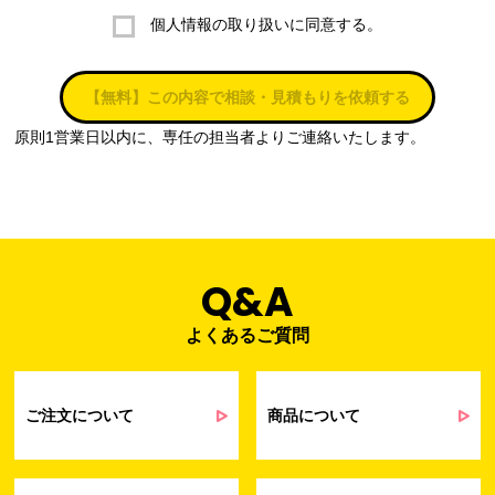
個人情報の取り扱いに同意する。
株式会社ラブ・ラボ
電話：087-847-2000
【無料】この内容で相談・見積もりを依頼する
電子メール：
info@rub-lab.com
原則1営業日以内に、専任の担当者よりご連絡いたします。
３. 個人情報（保有個人データを含む）の利用目的
お客様の個人情報は、各種お問い合わせ対応のため、弊社において
正当な事業遂行の範囲内で利用いたします。
なお，当社の個人情報（保有個人データを含む）の利用目的は以下
のようになります。
Q&A
よくあるご質問
事業内容
個人情報の利用目的
当社通信販売における受発注業務のため
事業活動における満足度、要望等に関す
ご注文について
商品について
るアンケート等の収集・分析・統計のため
受発注業務、会員管理業務、お問い合わ
せ業務に関するお取引先様との業務連絡や
契約・請求等の一連の手続きのため