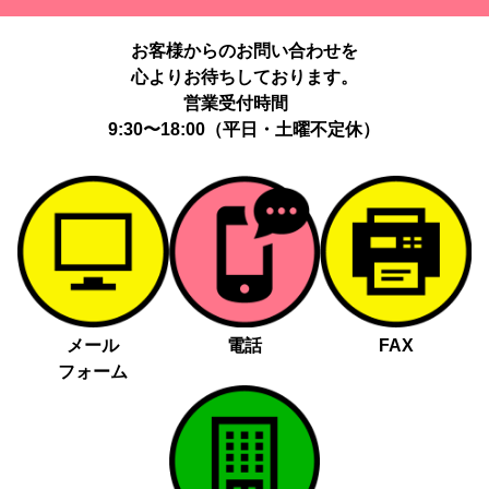
提供する個人情報の項目：Cookie 等の識別子、広告 ID、閲覧・行
動履歴、IP、ブラウザ・端末情報、（同意時）メールアドレス等の
お客様からのお問い合わせを
ハッシュ値。
心よりお待ちしております。
提供の手段又は方法：当社ウェブサイトのタグ・SDK・API 等に
よる安全な電送、又は管理コンソールからの連携。
営業受付時間
提供先：広告配信事業者（例：Google LLC等）。
9:30〜18:00（平日・土曜不定休）
個人情報の取り扱いに関する契約：提供先と個人情報取扱い契約
（目的外利用禁止、再提供制限、安全管理措置等）を締結していま
す。
お客様の個人情報は、以下掲げる場合以外に、事前にご本人の同意
無く第三者に提供することはありません。
法令に基づく場合
人の生命、身体又は財産の保護にために必要がある場合であっ
メール
電話
FAX
て、本人の同意を得る事が困難であるとき
フォーム
公衆衛生の向上又は児童の健全な育成の推進のために特に必要
がある場合であって、本人の同意を得る事が困難であるとき
国の機関若しくは地方公共団体又はその委託を受けた者が法令