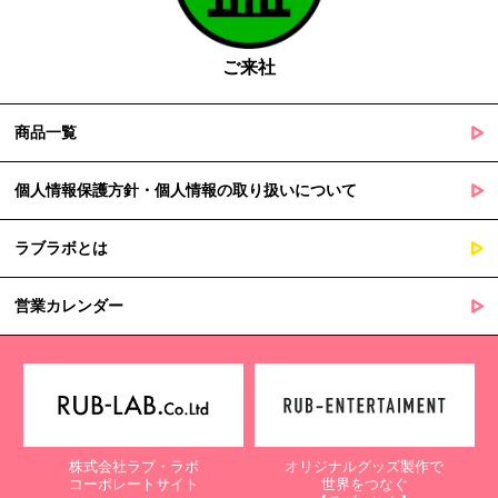
の定める事務を遂行することに対して協力する必要がある場合
であって、本人の同意を得ることによって当該事務の遂行に支
障を及ぼすおそれがあるとき
ご来社
５. 個人情報の取扱業務の委託
商品一覧
当社は個人情報の取扱業務の全部または一部を外部に業務委託する
場合があります。
その際、弊社は、個人情報を適切に保護できる管理体制を敷き実行
個人情報保護方針・個人情報の取り扱いについて
していることを条件として委託先を厳選したうえで、機密保持契約
を委託先と締結し、お客様の個人情報を厳密に管理させます。
ラブラボとは
６. 個人情報（保有個人データを含む）の利用目的通知、開示・訂
正等、利用停止等の請求
営業カレンダー
当社は、ご本人様からの求めに応じ、当社が保有するご本人の個人
情報の利用目的の通知、開示、訂正・追加・削除、利用停止・消去
または第三者提供の停止等のご請求を受けた場合は速やかに対応い
たします。これらの請求は、次の窓口にて受け付けております。
【個人情報保護に関するお問合せ先】
株式会社ラブ・ラボ
オリジナルグッズ製作で
〒761-0323 香川県高松市亀田町90-1
コーポレートサイト
世界をつなぐ
株式会社ラブ・ラボ