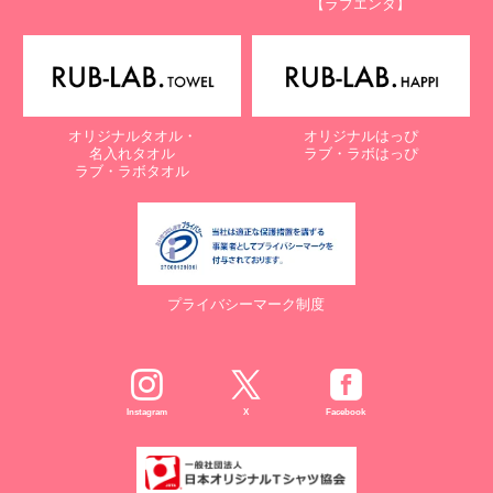
【ラブエンタ】
電話：087-847-2000
電子メール：
info@rub-lab.com
【認定個人情報保護団体の名称及び、苦情の解決の申出先】
※個人情報の取り扱いに関する苦情のみを受付けています
一般財団法人日本情報経済社会推進協会
オリジナルタオル・
オリジナルはっぴ
認定個人情報保護団体事務局
名入れタオル
ラブ・ラボはっぴ
〒106-0032 東京都港区六本木一丁目9番9号 六本木ファースト
ラブ・ラボタオル
ビル内
電話：03-5860-7565 / 0120-700-779
７. 個人情報の提供の任意性と提供されない場合に起こりうる影響
について
プライバシーマーク制度
お客様がご自身の個人情報を弊社に提供されるか否かは、お客様の
ご判断によりますが、もしご提供されない場合には、適切なサービ
スが提供できない場合がありますので予めご了承ください。
８. Cookie（クッキー）等の利用について
Instagram
X
Facebook
当社のウェブサイトでは、お客様に適したサービスや情報、広告等
を提供する目的のため、Cookie（クッキー）及びそれに類する技