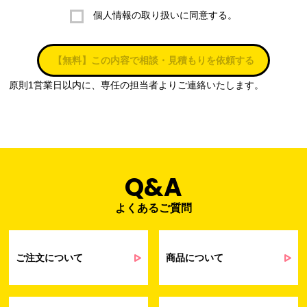
個人情報の取り扱いに同意する。
株式会社ラブ・ラボ
電話：087-847-2000
【無料】この内容で相談・見積もりを依頼する
電子メール：
info@rub-lab.com
原則1営業日以内に、専任の担当者よりご連絡いたします。
３. 個人情報（保有個人データを含む）の利用目的
お客様の個人情報は、各種お問い合わせ対応のため、弊社において
正当な事業遂行の範囲内で利用いたします。
なお，当社の個人情報（保有個人データを含む）の利用目的は以下
のようになります。
Q&A
よくあるご質問
事業内容
個人情報の利用目的
当社通信販売における受発注業務のため
事業活動における満足度、要望等に関す
ご注文について
商品について
るアンケート等の収集・分析・統計のため
受発注業務、会員管理業務、お問い合わ
せ業務に関するお取引先様との業務連絡や
契約・請求等の一連の手続きのため