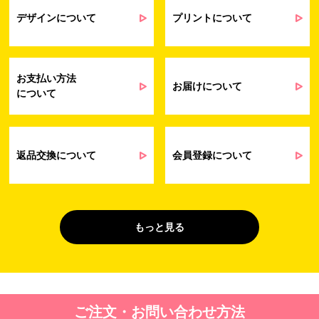
業務上のご連絡および弊社製品や弊社が
受発注業務
提供するサービス（サポート業務を含む）
デザインについて
プリントについて
会員管理業務
に伴う契約履行、料金徴収を行うため
お問い合わせ業務
弊社製品やサービスに関する情報、また
（開示対象個人情
は営業およびマーケティング活動（セミナ
報）
ーやイベント、キャンペーン、ニュースレ
お支払い方法
ターなど）に関連する情報を、電子メー
お届けについて
について
ル、郵送、FAX または電話により、お客様
にお知らせするため
問い合わせへの対応のため
法令により正当な理由で開示を求められ
た場合のご対応のため
返品交換について
会員登録について
販促業務
お客様の作品紹介を通した販促活動のた
（開示対象個人情
め
報）
受託業務
契約した小売店より委託された先への納
もっと見る
（間接取得）
品業務のため
４. 個人情報を第三者に提供することが予定される場合の事項
第三者に提供する目的：パーソナライズ広告配信および効果測定・
ご注文・お問い合わせ方法
最適化のため。