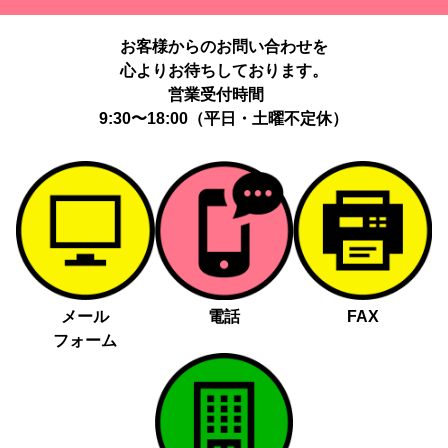
提供する個人情報の項目：Cookie 等の識別子、広告 ID、閲覧・行
動履歴、IP、ブラウザ・端末情報、（同意時）メールアドレス等の
お客様からのお問い合わせを
ハッシュ値。
心よりお待ちしております。
提供の手段又は方法：当社ウェブサイトのタグ・SDK・API 等に
よる安全な電送、又は管理コンソールからの連携。
営業受付時間
提供先：広告配信事業者（例：Google LLC等）。
9:30〜18:00（平日・土曜不定休）
個人情報の取り扱いに関する契約：提供先と個人情報取扱い契約
（目的外利用禁止、再提供制限、安全管理措置等）を締結していま
す。
お客様の個人情報は、以下掲げる場合以外に、事前にご本人の同意
無く第三者に提供することはありません。
法令に基づく場合
人の生命、身体又は財産の保護にために必要がある場合であっ
メール
電話
FAX
て、本人の同意を得る事が困難であるとき
フォーム
公衆衛生の向上又は児童の健全な育成の推進のために特に必要
がある場合であって、本人の同意を得る事が困難であるとき
国の機関若しくは地方公共団体又はその委託を受けた者が法令