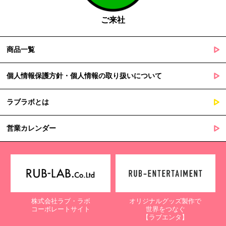
障を及ぼすおそれがあるとき
ご来社
５. 個人情報の取扱業務の委託
商品一覧
当社は個人情報の取扱業務の全部または一部を外部に業務委託する
場合があります。
その際、弊社は、個人情報を適切に保護できる管理体制を敷き実行
個人情報保護方針・個人情報の取り扱いについて
していることを条件として委託先を厳選したうえで、機密保持契約
を委託先と締結し、お客様の個人情報を厳密に管理させます。
ラブラボとは
６. 個人情報（保有個人データを含む）の利用目的通知、開示・訂
正等、利用停止等の請求
営業カレンダー
当社は、ご本人様からの求めに応じ、当社が保有するご本人の個人
情報の利用目的の通知、開示、訂正・追加・削除、利用停止・消去
または第三者提供の停止等のご請求を受けた場合は速やかに対応い
たします。これらの請求は、次の窓口にて受け付けております。
【個人情報保護に関するお問合せ先】
株式会社ラブ・ラボ
オリジナルグッズ製作で
〒761-0323 香川県高松市亀田町90-1
コーポレートサイト
世界をつなぐ
株式会社ラブ・ラボ
【ラブエンタ】
電話：087-847-2000