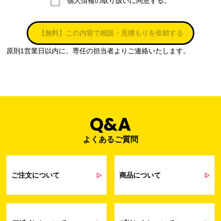
個人情報の取り扱いに同意する。
株式会社ラブ・ラボ
電話：087-847-2000
【無料】この内容で相談・見積もりを依頼する
電子メール：
info@rub-lab.com
原則1営業日以内に、専任の担当者よりご連絡いたします。
３. 個人情報（保有個人データを含む）の利用目的
お客様の個人情報は、各種お問い合わせ対応のため、弊社において
正当な事業遂行の範囲内で利用いたします。
なお，当社の個人情報（保有個人データを含む）の利用目的は以下
のようになります。
Q&A
よくあるご質問
事業内容
個人情報の利用目的
当社通信販売における受発注業務のため
事業活動における満足度、要望等に関す
ご注文について
商品について
るアンケート等の収集・分析・統計のため
受発注業務、会員管理業務、お問い合わ
せ業務に関するお取引先様との業務連絡や
契約・請求等の一連の手続きのため
業務上のご連絡および弊社製品や弊社が
受発注業務