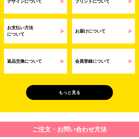
提供するサービス（サポート業務を含む）
デザインについて
プリントについて
会員管理業務
に伴う契約履行、料金徴収を行うため
お問い合わせ業務
弊社製品やサービスに関する情報、また
（開示対象個人情
は営業およびマーケティング活動（セミナ
報）
ーやイベント、キャンペーン、ニュースレ
お支払い方法
ターなど）に関連する情報を、電子メー
お届けについて
について
ル、郵送、FAX または電話により、お客様
にお知らせするため
問い合わせへの対応のため
法令により正当な理由で開示を求められ
た場合のご対応のため
返品交換について
会員登録について
販促業務
お客様の作品紹介を通した販促活動のた
（開示対象個人情
め
報）
受託業務
契約した小売店より委託された先への納
もっと見る
（間接取得）
品業務のため
４. 個人情報を第三者に提供することが予定される場合の事項
第三者に提供する目的：パーソナライズ広告配信および効果測定・
ご注文・お問い合わせ方法
最適化のため。
提供する個人情報の項目：Cookie 等の識別子、広告 ID、閲覧・行