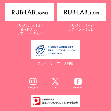
電子メール：
info@rub-lab.com
【認定個人情報保護団体の名称及び、苦情の解決の申出先】
※個人情報の取り扱いに関する苦情のみを受付けています
一般財団法人日本情報経済社会推進協会
オリジナルタオル・
オリジナルはっぴ
認定個人情報保護団体事務局
名入れタオル
ラブ・ラボはっぴ
〒106-0032 東京都港区六本木一丁目9番9号 六本木ファースト
ラブ・ラボタオル
ビル内
電話：03-5860-7565 / 0120-700-779
７. 個人情報の提供の任意性と提供されない場合に起こりうる影響
について
プライバシーマーク制度
お客様がご自身の個人情報を弊社に提供されるか否かは、お客様の
ご判断によりますが、もしご提供されない場合には、適切なサービ
スが提供できない場合がありますので予めご了承ください。
８. Cookie（クッキー）等の利用について
Instagram
X
Facebook
当社のウェブサイトでは、お客様に適したサービスや情報、広告等
を提供する目的のため、Cookie（クッキー）及びそれに類する技
術を利用することがあります。