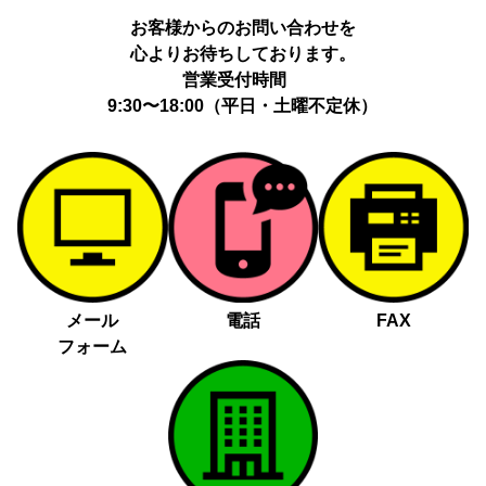
動履歴、IP、ブラウザ・端末情報、（同意時）メールアドレス等の
お客様からのお問い合わせを
ハッシュ値。
心よりお待ちしております。
提供の手段又は方法：当社ウェブサイトのタグ・SDK・API 等に
よる安全な電送、又は管理コンソールからの連携。
営業受付時間
提供先：広告配信事業者（例：Google LLC等）。
9:30〜18:00（平日・土曜不定休）
個人情報の取り扱いに関する契約：提供先と個人情報取扱い契約
（目的外利用禁止、再提供制限、安全管理措置等）を締結していま
す。
お客様の個人情報は、以下掲げる場合以外に、事前にご本人の同意
無く第三者に提供することはありません。
法令に基づく場合
人の生命、身体又は財産の保護にために必要がある場合であっ
メール
電話
FAX
て、本人の同意を得る事が困難であるとき
フォーム
公衆衛生の向上又は児童の健全な育成の推進のために特に必要
がある場合であって、本人の同意を得る事が困難であるとき
国の機関若しくは地方公共団体又はその委託を受けた者が法令
の定める事務を遂行することに対して協力する必要がある場合
であって、本人の同意を得ることによって当該事務の遂行に支