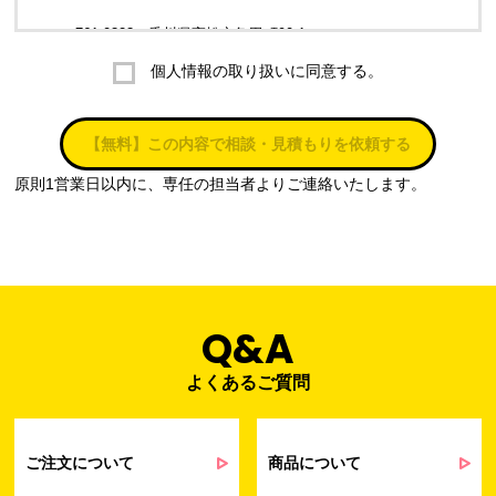
〒761-0323 香川県高松市亀田町90-1
個人情報の取り扱いに同意する。
株式会社ラブ・ラボ
電話：087-847-2000
【無料】この内容で相談・見積もりを依頼する
電子メール：
info@rub-lab.com
原則1営業日以内に、専任の担当者よりご連絡いたします。
３. 個人情報（保有個人データを含む）の利用目的
お客様の個人情報は、各種お問い合わせ対応のため、弊社において
正当な事業遂行の範囲内で利用いたします。
なお，当社の個人情報（保有個人データを含む）の利用目的は以下
のようになります。
Q&A
よくあるご質問
事業内容
個人情報の利用目的
当社通信販売における受発注業務のため
事業活動における満足度、要望等に関す
ご注文について
商品について
るアンケート等の収集・分析・統計のため
受発注業務、会員管理業務、お問い合わ