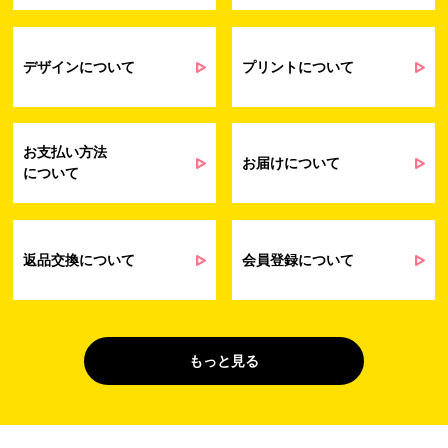
せ業務に関するお取引先様との業務連絡や
契約・請求等の一連の手続きのため
業務上のご連絡および弊社製品や弊社が
受発注業務
提供するサービス（サポート業務を含む）
デザインについて
プリントについて
会員管理業務
に伴う契約履行、料金徴収を行うため
お問い合わせ業務
弊社製品やサービスに関する情報、また
（開示対象個人情
は営業およびマーケティング活動（セミナ
報）
ーやイベント、キャンペーン、ニュースレ
お支払い方法
ターなど）に関連する情報を、電子メー
お届けについて
について
ル、郵送、FAX または電話により、お客様
にお知らせするため
問い合わせへの対応のため
法令により正当な理由で開示を求められ
た場合のご対応のため
返品交換について
会員登録について
販促業務
お客様の作品紹介を通した販促活動のた
（開示対象個人情
め
報）
受託業務
契約した小売店より委託された先への納
もっと見る
（間接取得）
品業務のため
４. 個人情報を第三者に提供することが予定される場合の事項