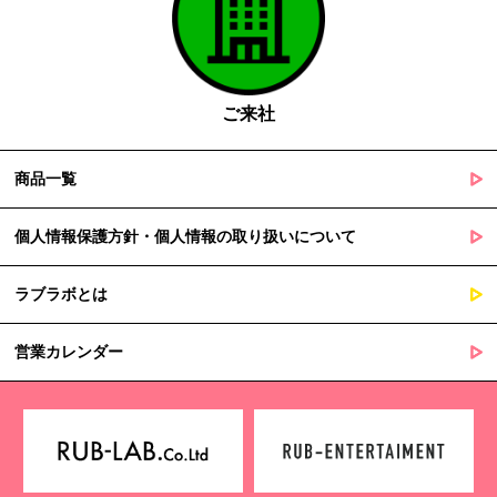
国の機関若しくは地方公共団体又はその委託を受けた者が法令
の定める事務を遂行することに対して協力する必要がある場合
であって、本人の同意を得ることによって当該事務の遂行に支
障を及ぼすおそれがあるとき
ご来社
５. 個人情報の取扱業務の委託
商品一覧
当社は個人情報の取扱業務の全部または一部を外部に業務委託する
場合があります。
その際、弊社は、個人情報を適切に保護できる管理体制を敷き実行
個人情報保護方針・個人情報の取り扱いについて
していることを条件として委託先を厳選したうえで、機密保持契約
を委託先と締結し、お客様の個人情報を厳密に管理させます。
ラブラボとは
６. 個人情報（保有個人データを含む）の利用目的通知、開示・訂
正等、利用停止等の請求
営業カレンダー
当社は、ご本人様からの求めに応じ、当社が保有するご本人の個人
情報の利用目的の通知、開示、訂正・追加・削除、利用停止・消去
または第三者提供の停止等のご請求を受けた場合は速やかに対応い
たします。これらの請求は、次の窓口にて受け付けております。