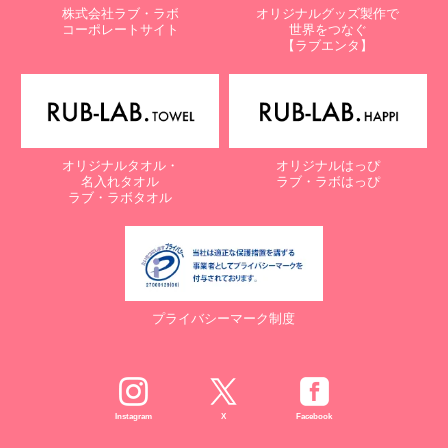
【個人情報保護に関するお問合せ先】
株式会社ラブ・ラボ
オリジナルグッズ製作で
〒761-0323 香川県高松市亀田町90-1
コーポレートサイト
世界をつなぐ
株式会社ラブ・ラボ
【ラブエンタ】
電話：087-847-2000
電子メール：
info@rub-lab.com
【認定個人情報保護団体の名称及び、苦情の解決の申出先】
※個人情報の取り扱いに関する苦情のみを受付けています
一般財団法人日本情報経済社会推進協会
オリジナルタオル・
オリジナルはっぴ
認定個人情報保護団体事務局
名入れタオル
ラブ・ラボはっぴ
〒106-0032 東京都港区六本木一丁目9番9号 六本木ファースト
ラブ・ラボタオル
ビル内
電話：03-5860-7565 / 0120-700-779
７. 個人情報の提供の任意性と提供されない場合に起こりうる影響
について
プライバシーマーク制度
お客様がご自身の個人情報を弊社に提供されるか否かは、お客様の
ご判断によりますが、もしご提供されない場合には、適切なサービ
スが提供できない場合がありますので予めご了承ください。
８. Cookie（クッキー）等の利用について
Instagram
X
Facebook