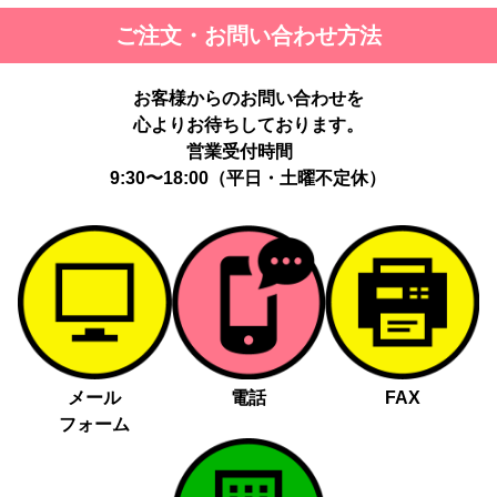
第三者に提供する目的：パーソナライズ広告配信および効果測定・
ご注文・お問い合わせ方法
最適化のため。
提供する個人情報の項目：Cookie 等の識別子、広告 ID、閲覧・行
動履歴、IP、ブラウザ・端末情報、（同意時）メールアドレス等の
お客様からのお問い合わせを
ハッシュ値。
心よりお待ちしております。
提供の手段又は方法：当社ウェブサイトのタグ・SDK・API 等に
よる安全な電送、又は管理コンソールからの連携。
営業受付時間
提供先：広告配信事業者（例：Google LLC等）。
9:30〜18:00（平日・土曜不定休）
個人情報の取り扱いに関する契約：提供先と個人情報取扱い契約
（目的外利用禁止、再提供制限、安全管理措置等）を締結していま
す。
お客様の個人情報は、以下掲げる場合以外に、事前にご本人の同意
無く第三者に提供することはありません。
法令に基づく場合
人の生命、身体又は財産の保護にために必要がある場合であっ
メール
電話
FAX
て、本人の同意を得る事が困難であるとき
フォーム
公衆衛生の向上又は児童の健全な育成の推進のために特に必要
がある場合であって、本人の同意を得る事が困難であるとき