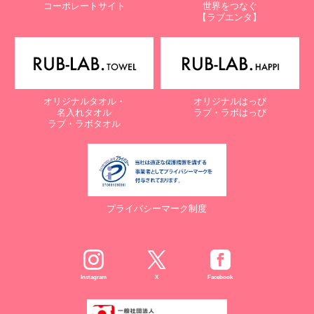
コーポレートサイト
世界をつなぐ
株式会社ラブ・ラボ
【ラブエンタ】
電話：087-847-2000
電子メール：
info@rub-lab.com
【認定個人情報保護団体の名称及び、苦情の解決の申出先】
※個人情報の取り扱いに関する苦情のみを受付けています
一般財団法人日本情報経済社会推進協会
オリジナルタオル・
オリジナルはっぴ
認定個人情報保護団体事務局
名入れタオル
ラブ・ラボはっぴ
〒106-0032 東京都港区六本木一丁目9番9号 六本木ファースト
ラブ・ラボタオル
ビル内
電話：03-5860-7565 / 0120-700-779
７. 個人情報の提供の任意性と提供されない場合に起こりうる影響
について
プライバシーマーク制度
お客様がご自身の個人情報を弊社に提供されるか否かは、お客様の
ご判断によりますが、もしご提供されない場合には、適切なサービ
スが提供できない場合がありますので予めご了承ください。
８. Cookie（クッキー）等の利用について
Instagram
X
Facebook
当社のウェブサイトでは、お客様に適したサービスや情報、広告等