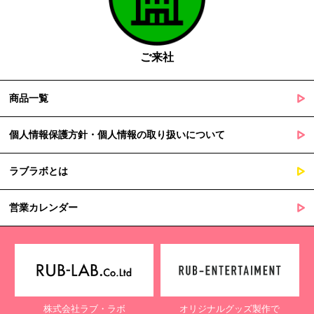
国の機関若しくは地方公共団体又はその委託を受けた者が法令
の定める事務を遂行することに対して協力する必要がある場合
であって、本人の同意を得ることによって当該事務の遂行に支
障を及ぼすおそれがあるとき
ご来社
５. 個人情報の取扱業務の委託
商品一覧
当社は個人情報の取扱業務の全部または一部を外部に業務委託する
場合があります。
その際、弊社は、個人情報を適切に保護できる管理体制を敷き実行
個人情報保護方針・個人情報の取り扱いについて
していることを条件として委託先を厳選したうえで、機密保持契約
を委託先と締結し、お客様の個人情報を厳密に管理させます。
ラブラボとは
６. 個人情報（保有個人データを含む）の利用目的通知、開示・訂
正等、利用停止等の請求
営業カレンダー
当社は、ご本人様からの求めに応じ、当社が保有するご本人の個人
情報の利用目的の通知、開示、訂正・追加・削除、利用停止・消去
または第三者提供の停止等のご請求を受けた場合は速やかに対応い
たします。これらの請求は、次の窓口にて受け付けております。
【個人情報保護に関するお問合せ先】
株式会社ラブ・ラボ
オリジナルグッズ製作で
〒761-0323 香川県高松市亀田町90-1