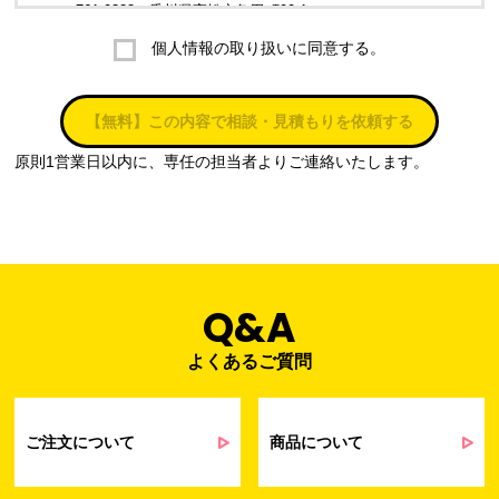
〒761-0323 香川県高松市亀田町90-1
個人情報の取り扱いに同意する。
株式会社ラブ・ラボ
電話：087-847-2000
【無料】この内容で相談・見積もりを依頼する
電子メール：
info@rub-lab.com
原則1営業日以内に、専任の担当者よりご連絡いたします。
３. 個人情報（保有個人データを含む）の利用目的
お客様の個人情報は、各種お問い合わせ対応のため、弊社において
正当な事業遂行の範囲内で利用いたします。
なお，当社の個人情報（保有個人データを含む）の利用目的は以下
のようになります。
Q&A
よくあるご質問
事業内容
個人情報の利用目的
当社通信販売における受発注業務のため
事業活動における満足度、要望等に関す
ご注文について
商品について
るアンケート等の収集・分析・統計のため
受発注業務、会員管理業務、お問い合わ
せ業務に関するお取引先様との業務連絡や