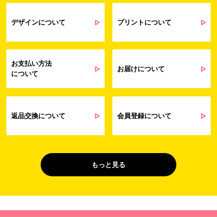
契約・請求等の一連の手続きのため
業務上のご連絡および弊社製品や弊社が
受発注業務
提供するサービス（サポート業務を含む）
デザインについて
プリントについて
会員管理業務
に伴う契約履行、料金徴収を行うため
お問い合わせ業務
弊社製品やサービスに関する情報、また
（開示対象個人情
は営業およびマーケティング活動（セミナ
報）
ーやイベント、キャンペーン、ニュースレ
お支払い方法
ターなど）に関連する情報を、電子メー
お届けについて
について
ル、郵送、FAX または電話により、お客様
にお知らせするため
問い合わせへの対応のため
法令により正当な理由で開示を求められ
た場合のご対応のため
返品交換について
会員登録について
販促業務
お客様の作品紹介を通した販促活動のた
（開示対象個人情
め
報）
受託業務
契約した小売店より委託された先への納
もっと見る
（間接取得）
品業務のため
４. 個人情報を第三者に提供することが予定される場合の事項
第三者に提供する目的：パーソナライズ広告配信および効果測定・