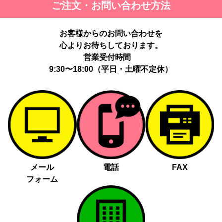
ご注文・お問い合わせ方法
最適化のため。
提供する個人情報の項目：Cookie 等の識別子、広告 ID、閲覧・行
動履歴、IP、ブラウザ・端末情報、（同意時）メールアドレス等の
お客様からのお問い合わせを
ハッシュ値。
心よりお待ちしております。
提供の手段又は方法：当社ウェブサイトのタグ・SDK・API 等に
よる安全な電送、又は管理コンソールからの連携。
営業受付時間
提供先：広告配信事業者（例：Google LLC等）。
9:30〜18:00（平日・土曜不定休）
個人情報の取り扱いに関する契約：提供先と個人情報取扱い契約
（目的外利用禁止、再提供制限、安全管理措置等）を締結していま
す。
お客様の個人情報は、以下掲げる場合以外に、事前にご本人の同意
無く第三者に提供することはありません。
法令に基づく場合
人の生命、身体又は財産の保護にために必要がある場合であっ
メール
電話
FAX
て、本人の同意を得る事が困難であるとき
フォーム
公衆衛生の向上又は児童の健全な育成の推進のために特に必要
がある場合であって、本人の同意を得る事が困難であるとき