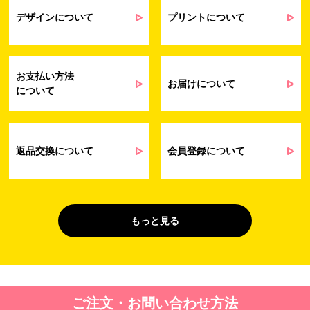
業務上のご連絡および弊社製品や弊社が
受発注業務
提供するサービス（サポート業務を含む）
デザインについて
プリントについて
会員管理業務
に伴う契約履行、料金徴収を行うため
お問い合わせ業務
弊社製品やサービスに関する情報、また
（開示対象個人情
は営業およびマーケティング活動（セミナ
報）
ーやイベント、キャンペーン、ニュースレ
お支払い方法
ターなど）に関連する情報を、電子メー
お届けについて
について
ル、郵送、FAX または電話により、お客様
にお知らせするため
問い合わせへの対応のため
法令により正当な理由で開示を求められ
た場合のご対応のため
返品交換について
会員登録について
販促業務
お客様の作品紹介を通した販促活動のた
（開示対象個人情
め
報）
受託業務
契約した小売店より委託された先への納
もっと見る
（間接取得）
品業務のため
４. 個人情報を第三者に提供することが予定される場合の事項
第三者に提供する目的：パーソナライズ広告配信および効果測定・
ご注文・お問い合わせ方法
最適化のため。