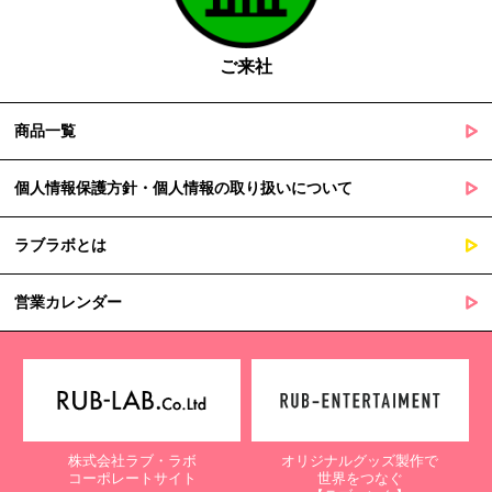
の定める事務を遂行することに対して協力する必要がある場合
であって、本人の同意を得ることによって当該事務の遂行に支
障を及ぼすおそれがあるとき
ご来社
５. 個人情報の取扱業務の委託
商品一覧
当社は個人情報の取扱業務の全部または一部を外部に業務委託する
場合があります。
その際、弊社は、個人情報を適切に保護できる管理体制を敷き実行
個人情報保護方針・個人情報の取り扱いについて
していることを条件として委託先を厳選したうえで、機密保持契約
を委託先と締結し、お客様の個人情報を厳密に管理させます。
ラブラボとは
６. 個人情報（保有個人データを含む）の利用目的通知、開示・訂
正等、利用停止等の請求
営業カレンダー
当社は、ご本人様からの求めに応じ、当社が保有するご本人の個人
情報の利用目的の通知、開示、訂正・追加・削除、利用停止・消去
または第三者提供の停止等のご請求を受けた場合は速やかに対応い
たします。これらの請求は、次の窓口にて受け付けております。
【個人情報保護に関するお問合せ先】
株式会社ラブ・ラボ
オリジナルグッズ製作で
〒761-0323 香川県高松市亀田町90-1
コーポレートサイト
世界をつなぐ
株式会社ラブ・ラボ