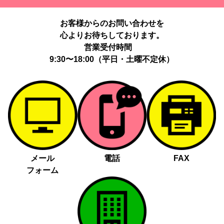
提供する個人情報の項目：Cookie 等の識別子、広告 ID、閲覧・行
動履歴、IP、ブラウザ・端末情報、（同意時）メールアドレス等の
お客様からのお問い合わせを
ハッシュ値。
心よりお待ちしております。
提供の手段又は方法：当社ウェブサイトのタグ・SDK・API 等に
よる安全な電送、又は管理コンソールからの連携。
営業受付時間
提供先：広告配信事業者（例：Google LLC等）。
9:30〜18:00（平日・土曜不定休）
個人情報の取り扱いに関する契約：提供先と個人情報取扱い契約
（目的外利用禁止、再提供制限、安全管理措置等）を締結していま
す。
お客様の個人情報は、以下掲げる場合以外に、事前にご本人の同意
無く第三者に提供することはありません。
法令に基づく場合
人の生命、身体又は財産の保護にために必要がある場合であっ
メール
電話
FAX
て、本人の同意を得る事が困難であるとき
フォーム
公衆衛生の向上又は児童の健全な育成の推進のために特に必要
がある場合であって、本人の同意を得る事が困難であるとき
国の機関若しくは地方公共団体又はその委託を受けた者が法令