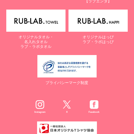
【ラブエンタ】
電話：087-847-2000
電子メール：
info@rub-lab.com
【認定個人情報保護団体の名称及び、苦情の解決の申出先】
※個人情報の取り扱いに関する苦情のみを受付けています
一般財団法人日本情報経済社会推進協会
オリジナルタオル・
オリジナルはっぴ
認定個人情報保護団体事務局
名入れタオル
ラブ・ラボはっぴ
〒106-0032 東京都港区六本木一丁目9番9号 六本木ファースト
ラブ・ラボタオル
ビル内
電話：03-5860-7565 / 0120-700-779
７. 個人情報の提供の任意性と提供されない場合に起こりうる影響
について
プライバシーマーク制度
お客様がご自身の個人情報を弊社に提供されるか否かは、お客様の
ご判断によりますが、もしご提供されない場合には、適切なサービ
スが提供できない場合がありますので予めご了承ください。
８. Cookie（クッキー）等の利用について
Instagram
X
Facebook
当社のウェブサイトでは、お客様に適したサービスや情報、広告等
を提供する目的のため、Cookie（クッキー）及びそれに類する技