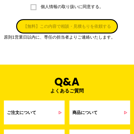
個人情報の取り扱いに同意する。
株式会社ラブ・ラボ
電話：087-847-2000
【無料】この内容で相談・見積もりを依頼する
電子メール：
info@rub-lab.com
原則1営業日以内に、専任の担当者よりご連絡いたします。
３. 個人情報（保有個人データを含む）の利用目的
お客様の個人情報は、各種お問い合わせ対応のため、弊社において
正当な事業遂行の範囲内で利用いたします。
なお，当社の個人情報（保有個人データを含む）の利用目的は以下
のようになります。
Q&A
よくあるご質問
事業内容
個人情報の利用目的
当社通信販売における受発注業務のため
事業活動における満足度、要望等に関す
ご注文について
商品について
るアンケート等の収集・分析・統計のため
受発注業務、会員管理業務、お問い合わ
せ業務に関するお取引先様との業務連絡や
契約・請求等の一連の手続きのため