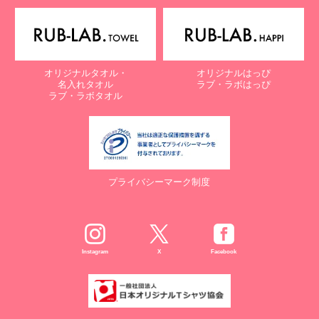
電子メール：
info@rub-lab.com
【認定個人情報保護団体の名称及び、苦情の解決の申出先】
※個人情報の取り扱いに関する苦情のみを受付けています
一般財団法人日本情報経済社会推進協会
オリジナルタオル・
オリジナルはっぴ
認定個人情報保護団体事務局
名入れタオル
ラブ・ラボはっぴ
〒106-0032 東京都港区六本木一丁目9番9号 六本木ファースト
ラブ・ラボタオル
ビル内
電話：03-5860-7565 / 0120-700-779
７. 個人情報の提供の任意性と提供されない場合に起こりうる影響
について
プライバシーマーク制度
お客様がご自身の個人情報を弊社に提供されるか否かは、お客様の
ご判断によりますが、もしご提供されない場合には、適切なサービ
スが提供できない場合がありますので予めご了承ください。
８. Cookie（クッキー）等の利用について
Instagram
X
Facebook
当社のウェブサイトでは、お客様に適したサービスや情報、広告等
を提供する目的のため、Cookie（クッキー）及びそれに類する技
術を利用することがあります。