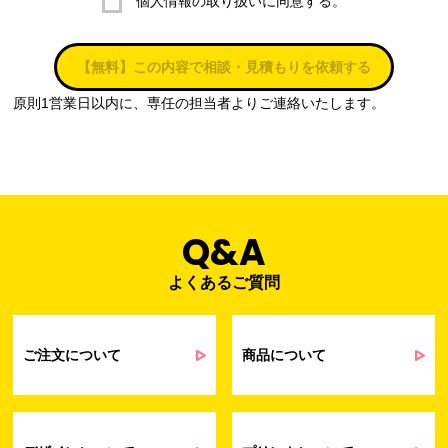
個人情報の取り扱いに同意する。
株式会社ラブ・ラボ
電話：087-847-2000
【無料】この内容で相談・見積もりを依頼する
電子メール：
info@rub-lab.com
原則1営業日以内に、専任の担当者よりご連絡いたします。
３. 個人情報（保有個人データを含む）の利用目的
お客様の個人情報は、各種お問い合わせ対応のため、弊社において
正当な事業遂行の範囲内で利用いたします。
なお，当社の個人情報（保有個人データを含む）の利用目的は以下
のようになります。
Q&A
よくあるご質問
事業内容
個人情報の利用目的
当社通信販売における受発注業務のため
事業活動における満足度、要望等に関す
ご注文について
商品について
るアンケート等の収集・分析・統計のため
受発注業務、会員管理業務、お問い合わ
せ業務に関するお取引先様との業務連絡や
契約・請求等の一連の手続きのため
業務上のご連絡および弊社製品や弊社が
受発注業務