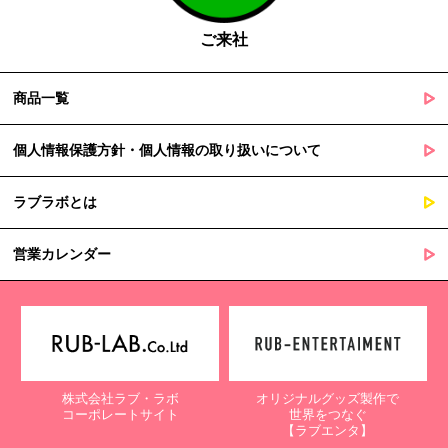
障を及ぼすおそれがあるとき
ご来社
５. 個人情報の取扱業務の委託
商品一覧
当社は個人情報の取扱業務の全部または一部を外部に業務委託する
場合があります。
その際、弊社は、個人情報を適切に保護できる管理体制を敷き実行
個人情報保護方針・個人情報の取り扱いについて
していることを条件として委託先を厳選したうえで、機密保持契約
を委託先と締結し、お客様の個人情報を厳密に管理させます。
ラブラボとは
６. 個人情報（保有個人データを含む）の利用目的通知、開示・訂
正等、利用停止等の請求
営業カレンダー
当社は、ご本人様からの求めに応じ、当社が保有するご本人の個人
情報の利用目的の通知、開示、訂正・追加・削除、利用停止・消去
または第三者提供の停止等のご請求を受けた場合は速やかに対応い
たします。これらの請求は、次の窓口にて受け付けております。
【個人情報保護に関するお問合せ先】
株式会社ラブ・ラボ
オリジナルグッズ製作で
〒761-0323 香川県高松市亀田町90-1
コーポレートサイト
世界をつなぐ
株式会社ラブ・ラボ
【ラブエンタ】
電話：087-847-2000