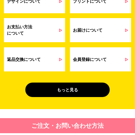
提供するサービス（サポート業務を含む）
デザインについて
プリントについて
会員管理業務
に伴う契約履行、料金徴収を行うため
お問い合わせ業務
弊社製品やサービスに関する情報、また
（開示対象個人情
は営業およびマーケティング活動（セミナ
報）
ーやイベント、キャンペーン、ニュースレ
お支払い方法
ターなど）に関連する情報を、電子メー
お届けについて
について
ル、郵送、FAX または電話により、お客様
にお知らせするため
問い合わせへの対応のため
法令により正当な理由で開示を求められ
た場合のご対応のため
返品交換について
会員登録について
販促業務
お客様の作品紹介を通した販促活動のた
（開示対象個人情
め
報）
受託業務
契約した小売店より委託された先への納
もっと見る
（間接取得）
品業務のため
４. 個人情報を第三者に提供することが予定される場合の事項
第三者に提供する目的：パーソナライズ広告配信および効果測定・
ご注文・お問い合わせ方法
最適化のため。
提供する個人情報の項目：Cookie 等の識別子、広告 ID、閲覧・行