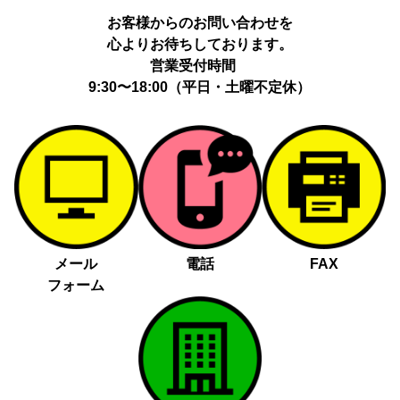
動履歴、IP、ブラウザ・端末情報、（同意時）メールアドレス等の
お客様からのお問い合わせを
ハッシュ値。
心よりお待ちしております。
提供の手段又は方法：当社ウェブサイトのタグ・SDK・API 等に
よる安全な電送、又は管理コンソールからの連携。
営業受付時間
提供先：広告配信事業者（例：Google LLC等）。
9:30〜18:00（平日・土曜不定休）
個人情報の取り扱いに関する契約：提供先と個人情報取扱い契約
（目的外利用禁止、再提供制限、安全管理措置等）を締結していま
す。
お客様の個人情報は、以下掲げる場合以外に、事前にご本人の同意
無く第三者に提供することはありません。
法令に基づく場合
人の生命、身体又は財産の保護にために必要がある場合であっ
メール
電話
FAX
て、本人の同意を得る事が困難であるとき
フォーム
公衆衛生の向上又は児童の健全な育成の推進のために特に必要
がある場合であって、本人の同意を得る事が困難であるとき
国の機関若しくは地方公共団体又はその委託を受けた者が法令
の定める事務を遂行することに対して協力する必要がある場合
であって、本人の同意を得ることによって当該事務の遂行に支