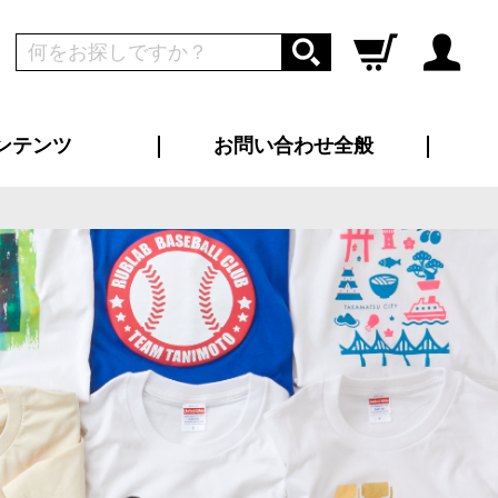
ンテンツ
お問い合わせ全般
ログイン
新規会員登録
ス（お知らせ）
インタビュー
ン別特集一覧
すめ特集一覧
物コンテンツ
トギャラリー
ンキング
法人事例
ラブログ
大口注文・法人向け
総合お問い合わせ
再注文・追加注文
サンプル貸し出し
カタログ請求
デザイン入稿
ツユニフォーム
り・横断幕
バッグ
カジュアルユニフォーム
靴・くつ下・サンダル
タオル