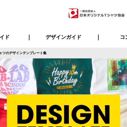
イド
デザインガイド
コ
ャツのデザインテンプレート集
ビスについて
のメリット
について
について
ページ
の方へ
ご質問
イド
方へ
デザインテンプレート集
デザインシミュレーター
書体一覧（フォント集）
デザイン入稿について
デザイン料について
プリント・加工一覧
デザインガイド
プリントサイズ
インクカラー
ニュー
お客様
シー
おす
読み
フォ
ラ
・ジャージ
バンダナ
ャツ
パーカー・スウェット
グッズ全般
ツナギ
スポー
のぼ