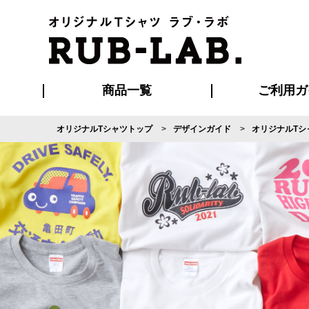
商品一覧
ご利用ガ
オリジナルTシャツトップ
デザインガイド
オリジナルTシ
発送・特急サー
マイページ会員
お支払い方法
版の保管期限
割引まとめ
はじめて
よくある
ご利用ガ
再注文の
ブルゾン・コート
Tシャツ
ハッピ
セットアップ
キャップ・
ポロシ