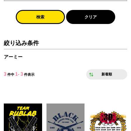
検索
クリア
絞り込み条件
アーミー
3
1- 3
新着順
件中
件表示