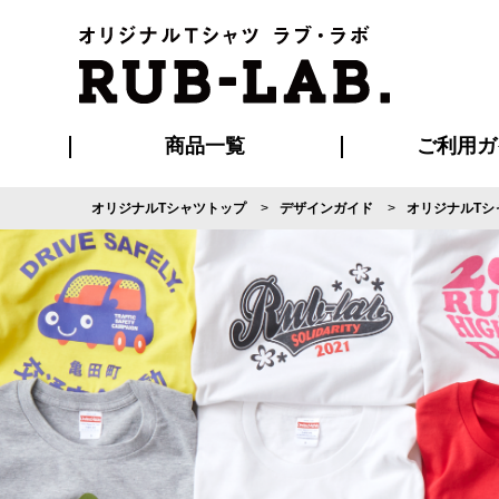
商品一覧
ご利用ガ
オリジナルTシャツトップ
デザインガイド
オリジナルTシ
発送・特急サー
マイページ会員
お支払い方法
版の保管期限
割引まとめ
はじめて
よくある
ご利用ガ
再注文の
ブルゾン・コート
Tシャツ
ハッピ
セットアップ
キャップ・
ポロシ