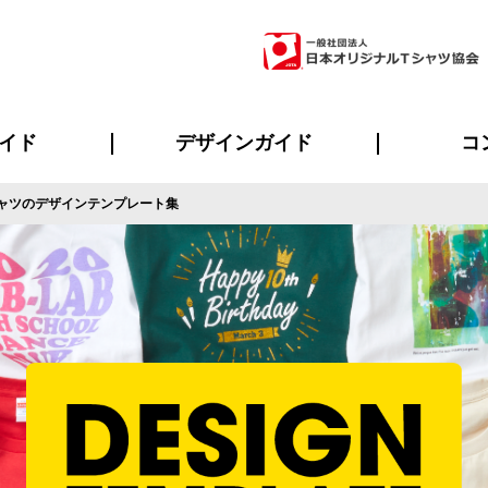
イド
デザインガイド
コ
ャツのデザインテンプレート集
ビスについて
のメリット
について
について
ページ
の方へ
ご質問
イド
方へ
デザインテンプレート集
デザインシミュレーター
書体一覧（フォント集）
デザイン入稿について
デザイン料について
プリント・加工一覧
デザインガイド
プリントサイズ
インクカラー
ニュー
お客様
シー
おす
読み
フォ
ラ
・ジャージ
バンダナ
ャツ
パーカー・スウェット
グッズ全般
ツナギ
スポー
のぼ