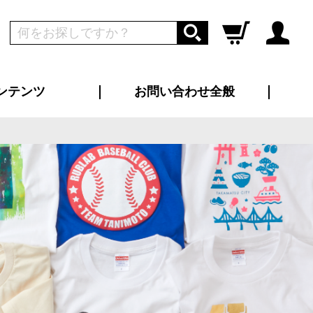
ンテンツ
お問い合わせ全般
ログイン
新規会員登録
ス（お知らせ）
インタビュー
ン別特集一覧
すめ特集一覧
物コンテンツ
トギャラリー
ンキング
法人事例
ラブログ
大口注文・法人向け
総合お問い合わせ
再注文・追加注文
サンプル貸し出し
カタログ請求
デザイン入稿
ツユニフォーム
り・横断幕
バッグ
カジュアルユニフォーム
靴・くつ下・サンダル
タオル