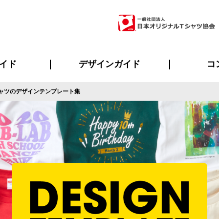
イド
デザインガイド
コ
ャツのデザインテンプレート集
ビスについて
のメリット
について
について
ページ
の方へ
ご質問
イド
方へ
デザインテンプレート集
デザインシミュレーター
書体一覧（フォント集）
デザイン入稿について
デザイン料について
プリント・加工一覧
デザインガイド
プリントサイズ
インクカラー
ニュー
お客様
シー
おす
読み
フォ
ラ
・ジャージ
バンダナ
ャツ
パーカー・スウェット
グッズ全般
ツナギ
スポー
のぼ