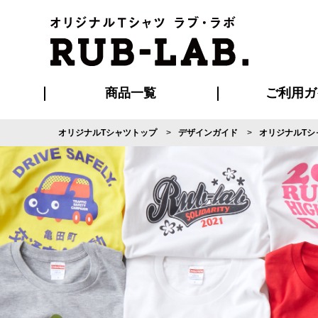
商品一覧
ご利用ガ
オリジナルTシャツトップ
デザインガイド
オリジナルTシ
発送・特急サー
マイページ会員
お支払い方法
版の保管期限
割引まとめ
はじめて
よくある
ご利用ガ
再注文の
ブルゾン・コート
Tシャツ
ハッピ
セットアップ
キャップ・
ポロシ