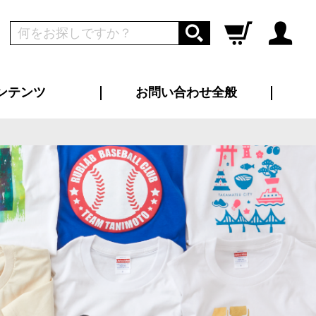
ンテンツ
お問い合わせ全般
ログイン
新規会員登録
ス（お知らせ）
インタビュー
ン別特集一覧
すめ特集一覧
物コンテンツ
トギャラリー
ンキング
法人事例
ラブログ
大口注文・法人向け
総合お問い合わせ
再注文・追加注文
サンプル貸し出し
カタログ請求
デザイン入稿
ツユニフォーム
り・横断幕
バッグ
カジュアルユニフォーム
靴・くつ下・サンダル
タオル