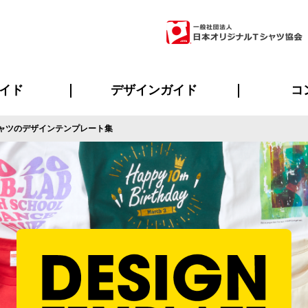
イド
デザインガイド
コ
ャツのデザインテンプレート集
ビスについて
のメリット
について
について
ページ
の方へ
ご質問
イド
方へ
デザインテンプレート集
デザインシミュレーター
書体一覧（フォント集）
デザイン入稿について
デザイン料について
プリント・加工一覧
デザインガイド
プリントサイズ
インクカラー
ニュー
お客様
シー
おす
読み
フォ
ラ
・ジャージ
バンダナ
ャツ
パーカー・スウェット
グッズ全般
ツナギ
スポー
のぼ