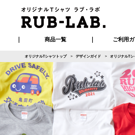
商品一覧
ご利用ガ
オリジナルTシャツトップ
デザインガイド
オリジナルTシ
発送・特急サー
マイページ会員
お支払い方法
版の保管期限
割引まとめ
はじめて
よくある
ご利用ガ
再注文の
ブルゾン・コート
Tシャツ
ハッピ
セットアップ
キャップ・
ポロシ