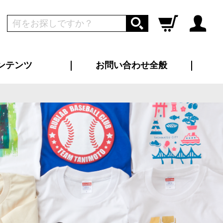
ンテンツ
お問い合わせ全般
ログイン
新規会員登録
ス（お知らせ）
インタビュー
ン別特集一覧
すめ特集一覧
物コンテンツ
トギャラリー
ンキング
法人事例
ラブログ
大口注文・法人向け
総合お問い合わせ
再注文・追加注文
サンプル貸し出し
カタログ請求
デザイン入稿
ツユニフォーム
り・横断幕
バッグ
カジュアルユニフォーム
靴・くつ下・サンダル
タオル