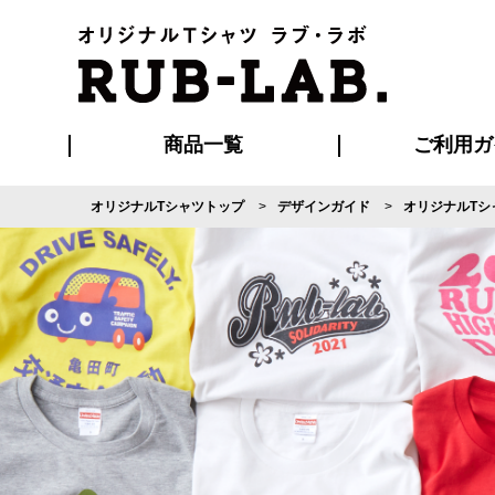
商品一覧
ご利用ガ
オリジナルTシャツトップ
デザインガイド
オリジナルTシ
発送・特急サー
マイページ会員
お支払い方法
版の保管期限
割引まとめ
はじめて
よくある
ご利用ガ
再注文の
ブルゾン・コート
Tシャツ
ハッピ
セットアップ
キャップ・
ポロシ