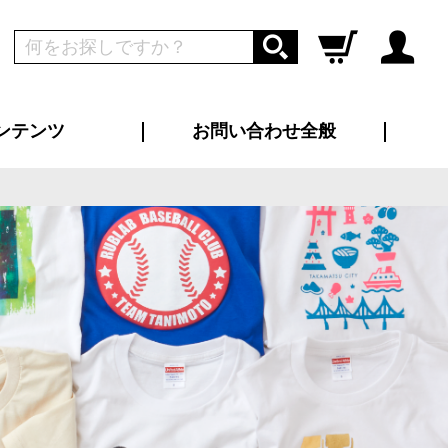
ンテンツ
お問い合わせ全般
ログイン
新規会員登録
ス（お知らせ）
インタビュー
ン別特集一覧
すめ特集一覧
物コンテンツ
トギャラリー
ンキング
法人事例
ラブログ
大口注文・法人向け
総合お問い合わせ
再注文・追加注文
サンプル貸し出し
カタログ請求
デザイン入稿
ツユニフォーム
り・横断幕
バッグ
カジュアルユニフォーム
靴・くつ下・サンダル
タオル