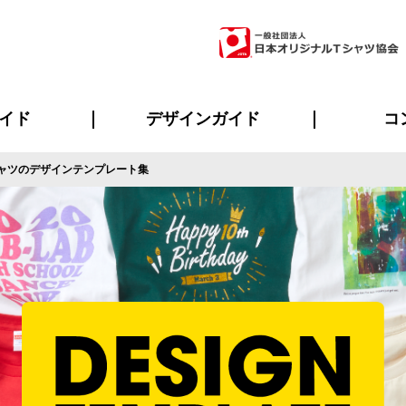
イド
デザインガイド
コ
ャツのデザインテンプレート集
ビスについて
のメリット
について
について
ページ
の方へ
ご質問
イド
方へ
デザインテンプレート集
デザインシミュレーター
書体一覧（フォント集）
デザイン入稿について
デザイン料について
プリント・加工一覧
デザインガイド
プリントサイズ
インクカラー
ニュー
お客様
シー
おす
読み
フォ
ラ
・ジャージ
バンダナ
ャツ
パーカー・スウェット
グッズ全般
ツナギ
スポー
のぼ