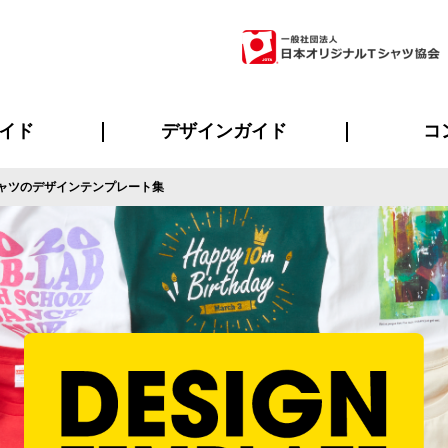
イド
デザインガイド
コ
ャツのデザインテンプレート集
ビスについて
のメリット
について
について
ページ
の方へ
ご質問
イド
方へ
デザインテンプレート集
デザインシミュレーター
書体一覧（フォント集）
デザイン入稿について
デザイン料について
プリント・加工一覧
デザインガイド
プリントサイズ
インクカラー
ニュー
お客様
シー
おす
読み
フォ
ラ
・ジャージ
バンダナ
ャツ
パーカー・スウェット
グッズ全般
ツナギ
スポー
のぼ