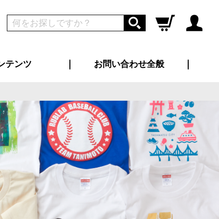
ンテンツ
お問い合わせ全般
ログイン
新規会員登録
ス（お知らせ）
インタビュー
ン別特集一覧
すめ特集一覧
物コンテンツ
トギャラリー
ンキング
法人事例
ラブログ
大口注文・法人向け
総合お問い合わせ
再注文・追加注文
サンプル貸し出し
カタログ請求
デザイン入稿
ツユニフォーム
り・横断幕
バッグ
カジュアルユニフォーム
靴・くつ下・サンダル
タオル