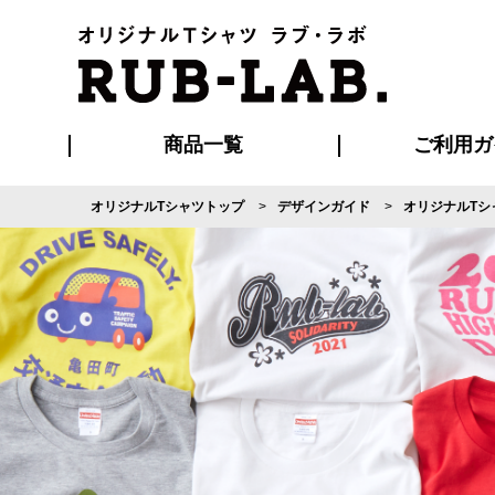
商品一覧
ご利用ガ
オリジナルTシャツトップ
デザインガイド
オリジナルTシ
発送・特急サー
マイページ会員
お支払い方法
版の保管期限
割引まとめ
はじめて
よくある
ご利用ガ
再注文の
ブルゾン・コート
Tシャツ
ハッピ
セットアップ
キャップ・
ポロシ