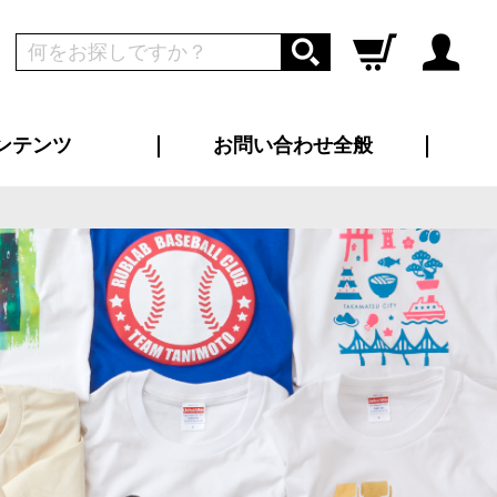
ンテンツ
お問い合わせ全般
ログイン
新規会員登録
ス（お知らせ）
インタビュー
ン別特集一覧
すめ特集一覧
物コンテンツ
トギャラリー
ンキング
法人事例
ラブログ
大口注文・法人向け
総合お問い合わせ
再注文・追加注文
サンプル貸し出し
カタログ請求
デザイン入稿
ツユニフォーム
り・横断幕
バッグ
カジュアルユニフォーム
靴・くつ下・サンダル
タオル