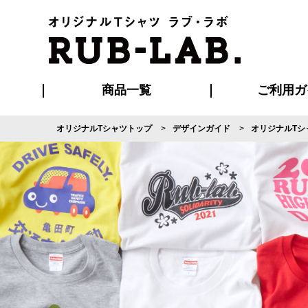
商品一覧
ご利用ガ
オリジナルTシャツトップ
デザインガイド
オリジナルTシ
発送・特急サー
マイページ会員
お支払い方法
版の保管期限
割引まとめ
はじめて
よくある
ご利用ガ
再注文の
ブルゾン・コート
Tシャツ
ハッピ
セットアップ
キャップ・
ポロシ