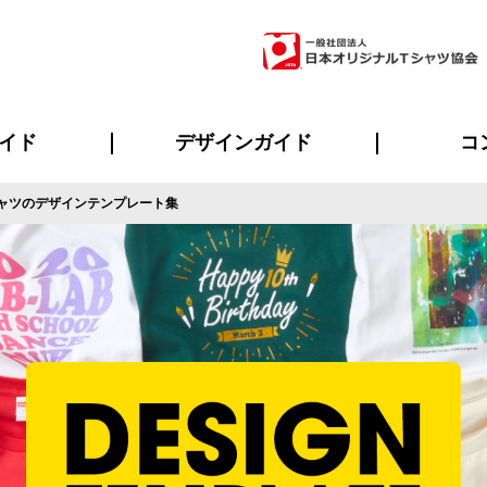
イド
デザインガイド
コ
ャツのデザインテンプレート集
ビスについて
のメリット
について
について
ページ
の方へ
ご質問
イド
方へ
デザインテンプレート集
デザインシミュレーター
書体一覧（フォント集）
デザイン入稿について
デザイン料について
プリント・加工一覧
デザインガイド
プリントサイズ
インクカラー
ニュー
お客様
シー
おす
読み
フォ
ラ
・ジャージ
バンダナ
ャツ
パーカー・スウェット
グッズ全般
ツナギ
スポー
のぼ