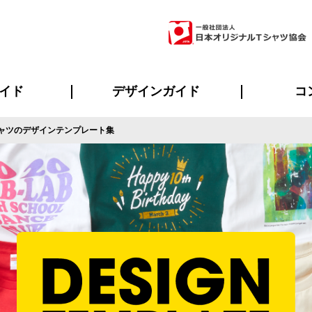
イド
デザインガイド
コ
ャツのデザインテンプレート集
ビスについて
のメリット
について
について
ページ
の方へ
ご質問
イド
方へ
デザインテンプレート集
デザインシミュレーター
書体一覧（フォント集）
デザイン入稿について
デザイン料について
プリント・加工一覧
デザインガイド
プリントサイズ
インクカラー
ニュー
お客様
シー
おす
読み
フォ
ラ
・ジャージ
バンダナ
ャツ
パーカー・スウェット
グッズ全般
ツナギ
スポー
のぼ