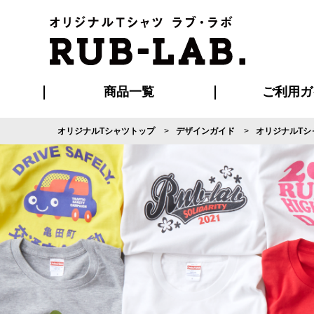
商品一覧
ご利用ガ
オリジナルTシャツトップ
デザインガイド
オリジナルTシ
発送・特急サー
マイページ会員
お支払い方法
版の保管期限
割引まとめ
はじめて
よくある
ご利用ガ
再注文の
ブルゾン・コート
Tシャツ
ハッピ
セットアップ
キャップ・
ポロシ