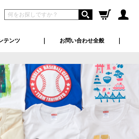
ンテンツ
お問い合わせ全般
ログイン
新規会員登録
ス（お知らせ）
インタビュー
ン別特集一覧
すめ特集一覧
物コンテンツ
トギャラリー
ンキング
法人事例
ラブログ
大口注文・法人向け
総合お問い合わせ
再注文・追加注文
サンプル貸し出し
カタログ請求
デザイン入稿
ツユニフォーム
り・横断幕
バッグ
カジュアルユニフォーム
靴・くつ下・サンダル
タオル