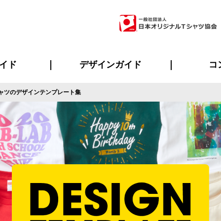
イド
デザインガイド
コ
ャツのデザインテンプレート集
ビスについて
のメリット
について
について
ページ
の方へ
ご質問
イド
方へ
デザインテンプレート集
デザインシミュレーター
書体一覧（フォント集）
デザイン入稿について
デザイン料について
プリント・加工一覧
デザインガイド
プリントサイズ
インクカラー
ニュー
お客様
シー
おす
読み
フォ
ラ
・ジャージ
バンダナ
ャツ
パーカー・スウェット
グッズ全般
ツナギ
スポー
のぼ