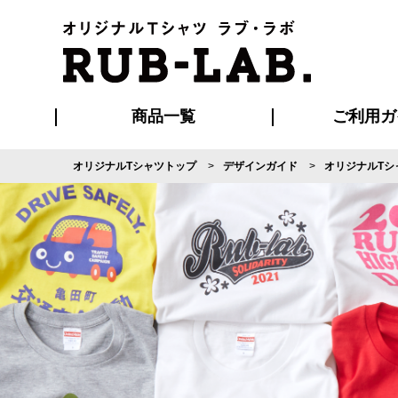
商品一覧
ご利用ガ
オリジナルTシャツトップ
デザインガイド
オリジナルTシ
発送・特急サー
マイページ会員
お支払い方法
版の保管期限
割引まとめ
はじめて
よくある
ご利用ガ
再注文の
ブルゾン・コート
Tシャツ
ハッピ
セットアップ
キャップ・
ポロシ