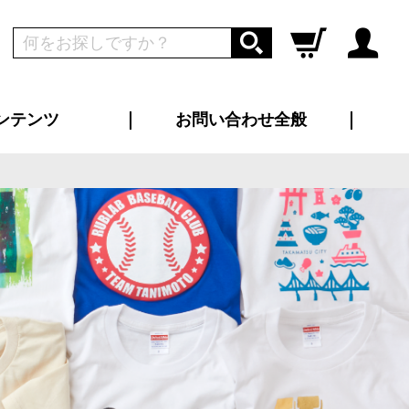
ンテンツ
お問い合わせ全般
ログイン
新規会員登録
ス（お知らせ）
インタビュー
ン別特集一覧
すめ特集一覧
物コンテンツ
トギャラリー
ンキング
法人事例
ラブログ
大口注文・法人向け
総合お問い合わせ
再注文・追加注文
サンプル貸し出し
カタログ請求
デザイン入稿
ツユニフォーム
り・横断幕
バッグ
カジュアルユニフォーム
靴・くつ下・サンダル
タオル