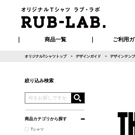
商品一覧
ご利用ガ
オリジナルTシャツトップ
デザインガイド
デザインテン
発送・特急サー
マイページ会員
お支払い方法
版の保管期限
割引まとめ
はじめて
よくある
ご利用ガ
再注文の
ブルゾン・コート
Tシャツ
ハッピ
セットアップ
キャップ・
ポロシ
絞り込み検索
商品カテゴリから探す
Tシャツ