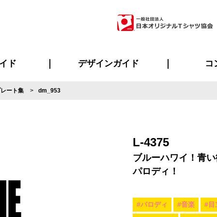
イド
デザインガイド
コ
プレート集
dm_953
ビスについて
のメリット
について
について
ページ
の方へ
ご質問
イド
方へ
デザインテンプレート集
デザインシミュレーター
書体一覧（フォント集）
デザイン入稿について
デザイン料について
プリント・加工一覧
デザインガイド
プリントサイズ
インクカラー
ニュー
お客様
シー
おす
読み
フォ
ラ
・ジャージ
バンダナ
ャツ
パーカー・スウェット
グッズ全般
ツナギ
スポー
のぼ
L-4375
ブルーハワイ！青い
パロディ！
#パロディ
#音楽
#目