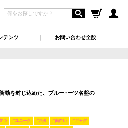
ンテンツ
お問い合わせ全般
ログイン
新規会員登録
ス（お知らせ）
インタビュー
ン別特集一覧
すめ特集一覧
物コンテンツ
トギャラリー
ンキング
法人事例
ラブログ
大口注文・法人向け
総合お問い合わせ
再注文・追加注文
サンプル貸し出し
カタログ請求
デザイン入稿
ツユニフォーム
り・横断幕
バッグ
カジュアルユニフォーム
靴・くつ下・サンダル
タオル
衝動を封じ込めた、ブルー○ーツ名盤の
立つ
#ユニーク
#ネタ
#面白い
#ギャグ