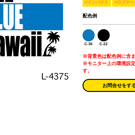
#インパクト
#ロゴマー
配色例
C-36
C-22
※背景色は配色例に含
※モニター上の環境設
す。
お問合せをす