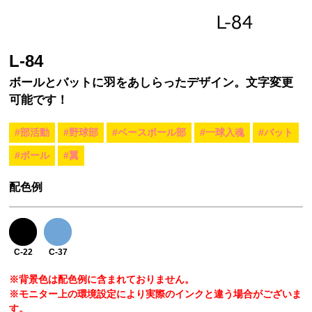
L-84
ボールとバットに羽をあしらったデザイン。文字変更
可能です！
#部活動
#野球部
#ベースボール部
#一球入魂
#バット
#ボール
#翼
配色例
C-22
C-37
※背景色は配色例に含まれておりません。
※モニター上の環境設定により実際のインクと違う場合がございま
す。