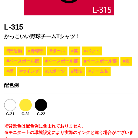
L-315
かっこいい野球チームTシャツ！
#部活動
#野球部
#ボール
#翼
#バット
#ベースボール部
#ベースボール部
#ベースボール部
#羽
#星
#ウイング
#スポーツ
#球技
#チーム名
配色例
C-21
C-31
C-22
※背景色は配色例に含まれておりません。
※モニター上の環境設定により実際のインクと違う場合がございま