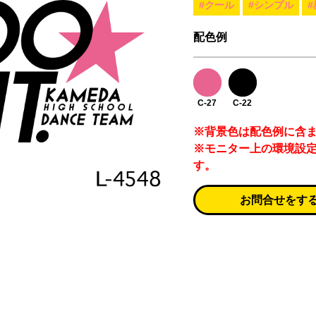
#クール
#シンプル
#
配色例
C-27
C-22
※背景色は配色例に含
※モニター上の環境設
す。
お問合せをす