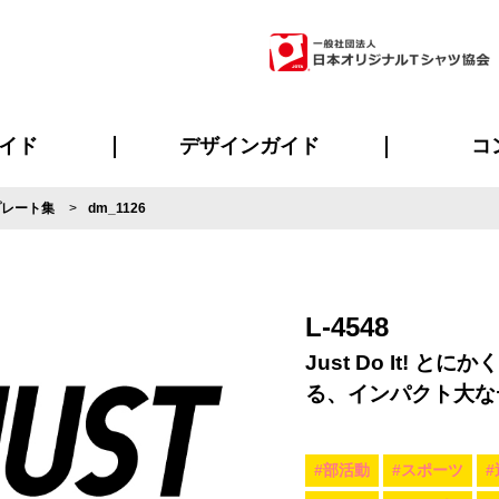
イド
デザインガイド
コ
プレート集
dm_1126
ビスについて
のメリット
について
について
ページ
の方へ
ご質問
イド
方へ
デザインテンプレート集
デザインシミュレーター
書体一覧（フォント集）
デザイン入稿について
デザイン料について
プリント・加工一覧
デザインガイド
プリントサイズ
インクカラー
ニュー
お客様
シー
おす
読み
フォ
ラ
・ジャージ
バンダナ
ャツ
パーカー・スウェット
グッズ全般
ツナギ
スポー
のぼ
L-4548
Just Do It!
る、インパクト大な
#部活動
#スポーツ