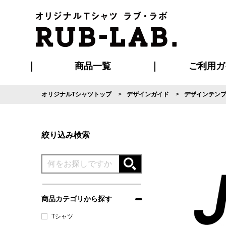
商品一覧
ご利用ガ
オリジナルTシャツトップ
デザインガイド
デザインテン
発送・特急サー
マイページ会員
お支払い方法
版の保管期限
割引まとめ
はじめて
よくある
ご利用ガ
再注文の
ブルゾン・コート
Tシャツ
ハッピ
セットアップ
キャップ・
ポロシ
絞り込み検索
商品カテゴリから探す
Tシャツ