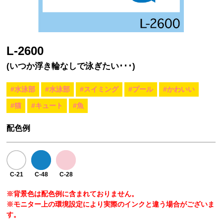
L-2600
(いつか浮き輪なしで泳ぎたい･･･)
#水泳部
#水泳部
#スイミング
#プール
#かわいい
#猫
#キュート
#魚
配色例
C-21
C-48
C-28
※背景色は配色例に含まれておりません。
※モニター上の環境設定により実際のインクと違う場合がございま
す。