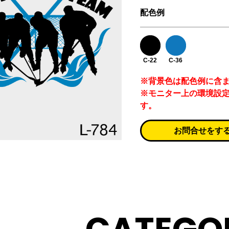
配色例
C-22
C-36
※背景色は配色例に含
※モニター上の環境設
す。
お問合せをす