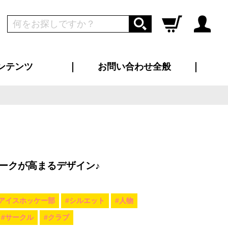
ンテンツ
お問い合わせ全般
ログイン
新規会員登録
ス（お知らせ）
インタビュー
ン別特集一覧
すめ特集一覧
物コンテンツ
トギャラリー
ンキング
法人事例
ラブログ
大口注文・法人向け
総合お問い合わせ
再注文・追加注文
サンプル貸し出し
カタログ請求
デザイン入稿
ツユニフォーム
り・横断幕
バッグ
カジュアルユニフォーム
靴・くつ下・サンダル
タオル
ークが高まるデザイン♪
#アイスホッケー部
#シルエット
#人物
#サークル
#クラブ