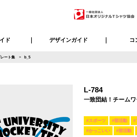
イド
デザインガイド
コ
プレート集
b_5
ビスについて
のメリット
について
について
ページ
の方へ
ご質問
イド
方へ
デザインテンプレート集
デザインシミュレーター
書体一覧（フォント集）
デザイン入稿について
デザイン料について
プリント・加工一覧
デザインガイド
プリントサイズ
インクカラー
ニュー
お客様
シー
おす
読み
フォ
ラ
・ジャージ
バンダナ
ャツ
パーカー・スウェット
グッズ全般
ツナギ
スポー
のぼ
L-784
一致団結！チームワ
#スポーツ
#部活動
#かっこいい
#部活動