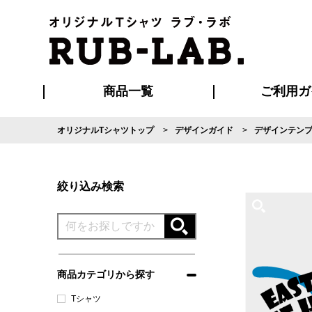
商品一覧
ご利用ガ
オリジナルTシャツトップ
デザインガイド
デザインテン
発送・特急サー
マイページ会員
お支払い方法
版の保管期限
割引まとめ
はじめて
よくある
ご利用ガ
再注文の
ブルゾン・コート
Tシャツ
ハッピ
セットアップ
キャップ・
ポロシ
絞り込み検索
商品カテゴリから探す
Tシャツ