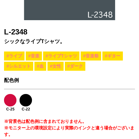
L-2348
シックなライブTシャツ。
#ライブ
#音楽
#ライブTシャツ
#音楽祭
#ギター
#シルエット
#血
#女性
#ダーク
配色例
C-25
C-22
※背景色は配色例に含まれておりません。
※モニター上の環境設定により実際のインクと違う場合がございま
す。