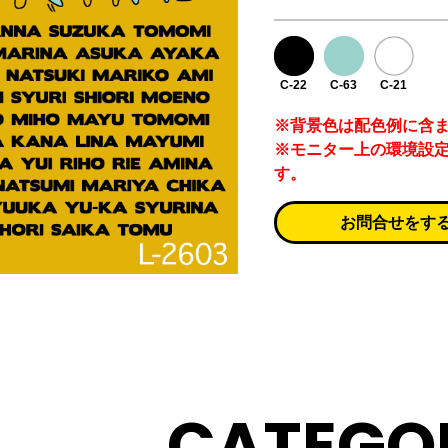
C-22
C-63
C-21
※背景色は配色例に含
※モニター上の環境設
す。
お問合せをす
CATEGO