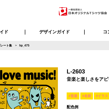
イド
デザインガイド
コ
プレート集
hp_475
ビスについて
のメリット
について
について
ページ
の方へ
ご質問
イド
方へ
デザインテンプレート集
デザインシミュレーター
書体一覧（フォント集）
デザイン入稿について
デザイン料について
プリント・加工一覧
デザインガイド
プリントサイズ
インクカラー
ニュー
お客様
シー
おす
読み
フォ
ラ
・ジャージ
バンダナ
ャツ
パーカー・スウェット
グッズ全般
ツナギ
スポー
のぼ
L-2603
音楽と楽しさをアピ
#音楽
#名前
#イラス
配色例