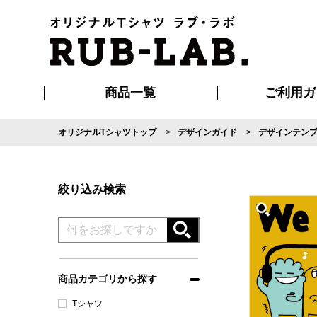
商品一覧
ご利用ガ
オリジナルTシャツトップ
デザインガイド
デザインテン
発送・特急サー
マイページ会員
お支払い方法
版の保管期限
割引まとめ
はじめて
よくある
ご利用ガ
再注文の
ブルゾン・コート
Tシャツ
ハッピ
セットアップ
キャップ・
ポロシ
絞り込み検索
商品カテゴリから探す
Tシャツ