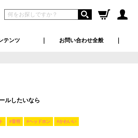
ンテンツ
お問い合わせ全般
ログイン
新規会員登録
ス（お知らせ）
インタビュー
ン別特集一覧
すめ特集一覧
物コンテンツ
トギャラリー
ンキング
法人事例
ラブログ
大口注文・法人向け
総合お問い合わせ
再注文・追加注文
サンプル貸し出し
カタログ請求
デザイン入稿
ツユニフォーム
り・横断幕
バッグ
カジュアルユニフォーム
靴・くつ下・サンダル
タオル
ールしたいなら
ト
#音符
#ヘッドホン
#かわいい