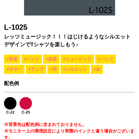
L-1025
レッツミュージック！！！はじけるようなシルエット
デザインでTシャツを楽しもう♪
#音楽
#バンド
#楽器
#ミュージック
#バンド
#ギター
#アンプ
#羽
#シルエット
#血
配色例
C-22
C-25
※背景色は配色例に含まれておりません。
※モニター上の環境設定により実際のインクと違う場合がございま
す。