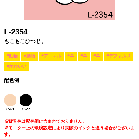
L-2354
もこもこひつじ。
#動物
#動物
#アニマル
#羊
#羊
#羊
#デフォルメ
#かわいい
配色例
C-61
C-22
※背景色は配色例に含まれておりません。
※モニター上の環境設定により実際のインクと違う場合がございま
す。