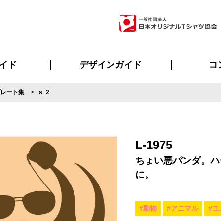
イド
デザインガイド
コ
プレート集
s_2
ビスについて
のメリット
について
について
ページ
の方へ
ご質問
イド
方へ
デザインテンプレート集
デザインシミュレーター
書体一覧（フォント集）
デザイン入稿について
デザイン料について
プリント・加工一覧
デザインガイド
プリントサイズ
インクカラー
ニュー
お客様
シー
おす
読み
フォ
ラ
・ジャージ
バンダナ
ャツ
パーカー・スウェット
グッズ全般
ツナギ
スポー
のぼ
L-1975
ちょい悪パンダ。ハ
に。
#動物
#アニマル
#ユ