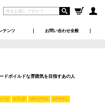
ンテンツ
お問い合わせ全般
ログイン
新規会員登録
ス（お知らせ）
インタビュー
ン別特集一覧
すめ特集一覧
物コンテンツ
トギャラリー
ンキング
法人事例
ラブログ
大口注文・法人向け
総合お問い合わせ
再注文・追加注文
サンプル貸し出し
カタログ請求
デザイン入稿
ツユニフォーム
り・横断幕
バッグ
カジュアルユニフォーム
靴・くつ下・サンダル
タオル
ードボイルドな雰囲気を目指すあの人
ニーク
#パンダ
#サングラス
#グラサン