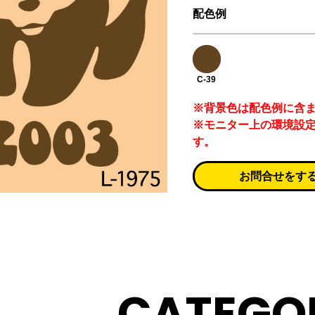
配色例
C-39
※背景色は配色例に含
※モニター上の環境設
す。
お問合せをす
CATEGO