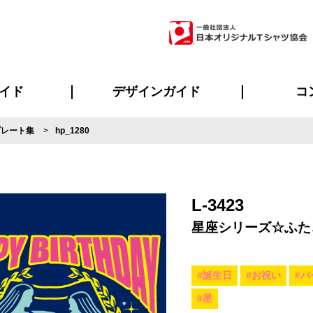
イド
デザインガイド
コ
プレート集
hp_1280
ビスについて
のメリット
について
について
ページ
の方へ
ご質問
イド
方へ
デザインテンプレート集
デザインシミュレーター
書体一覧（フォント集）
デザイン入稿について
デザイン料について
プリント・加工一覧
デザインガイド
プリントサイズ
インクカラー
ニュー
お客様
シー
おす
読み
フォ
ラ
・ジャージ
バンダナ
ャツ
パーカー・スウェット
グッズ全般
ツナギ
スポー
のぼ
L-3423
星座シリーズ☆ふた
#誕生日
#お祝い
#バ
#星