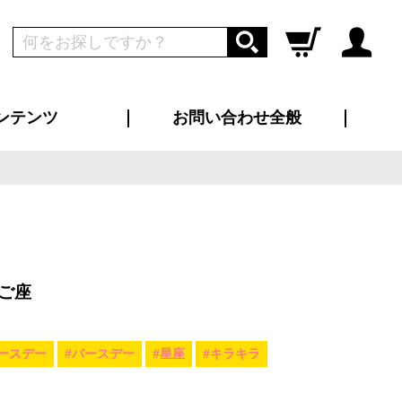
ンテンツ
お問い合わせ全般
ログイン
新規会員登録
ス（お知らせ）
インタビュー
ン別特集一覧
すめ特集一覧
物コンテンツ
トギャラリー
ンキング
法人事例
ラブログ
大口注文・法人向け
総合お問い合わせ
再注文・追加注文
サンプル貸し出し
カタログ請求
デザイン入稿
ツユニフォーム
り・横断幕
バッグ
カジュアルユニフォーム
靴・くつ下・サンダル
タオル
ご座
ースデー
#バースデー
#星座
#キラキラ