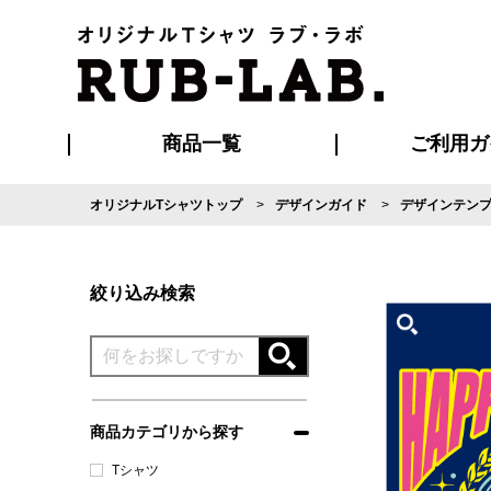
商品一覧
ご利用ガ
オリジナルTシャツトップ
デザインガイド
デザインテン
発送・特急サー
マイページ会員
お支払い方法
版の保管期限
割引まとめ
はじめて
よくある
ご利用ガ
再注文の
ブルゾン・コート
Tシャツ
ハッピ
セットアップ
キャップ・
ポロシ
絞り込み検索
商品カテゴリから探す
Tシャツ