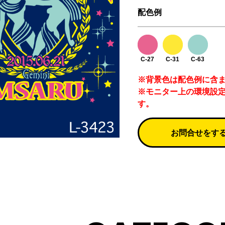
配色例
C-27
C-31
C-63
※背景色は配色例に含
※モニター上の環境設
す。
お問合せをす