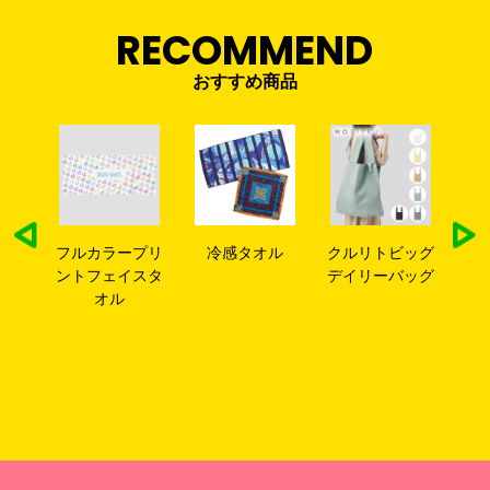
RECOMMEND
おすすめ商品
ベー
フルカラープリ
冷感タオル
クルリトビッグ
ラ
イポ
ントフェイスタ
デイリーバッグ
ュ
ポリ
オル
ー
)