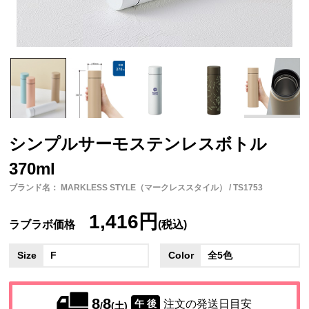
シンプルサーモステンレスボトル
370ml
ブランド名： MARKLESS STYLE（マークレススタイル） / TS1753
1,416円
ラブラボ価格
(税込)
Size
F
Color
全5色
8
8
注文の発送日目安
午 後
/
(土)