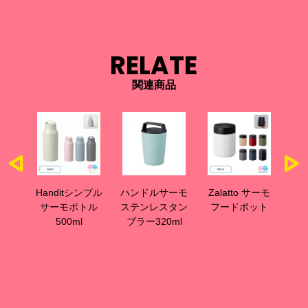
RELATE
関連商品
サーモ
Handitシンプル
ハンドルサーモ
Zalatto サーモ
ス
マグ
サーモボトル
ステンレスタン
フードポット
モ
500ml
ブラー320ml