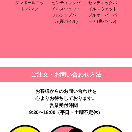
ニッ
ダンボールニッ
センティックパ
センティックパ
セ
ップ
ト パンツ
イルスウェット
イルスウェット
イ
ジャ
フルジップパー
プルオーバーパ
ク
カ(裏パイル)
ーカ(裏パイル)
ご注文・お問い合わせ方法
お客様からのお問い合わせを
心よりお待ちしております。
営業受付時間
9:30〜18:00（平日・土曜不定休）