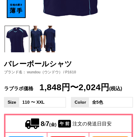
バレーボールシャツ
ブランド名： wundou（ウンドウ） / P1610
1,848円〜2,024円
ラブラボ価格
(税込)
Size
110 〜 XXL
Color
全5色
8
7
注文の発送日目安
午 前
/
(金)