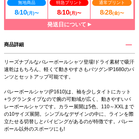
無地商品
特急プリント
通常プリント
8
10
8
10
8
28
/
(月)〜
/
(月)〜
/
(金)〜
発送日について
商品詳細
リーズナブルなバレーボールシャツ登場!ドライ素材で吸汗
速乾はもちろん、軽くて動きやすさもバツグン!P1680のパ
ンツとセットアップ可能です。
バレーボールシャツ(P1610)は、袖を少しタイトにカット
+ラグランタイプなので腕の可動域が広く、動きやすいバ
レーボールシャツです。カラー展開は5色、110～XXLまで
の10サイズ展開。シンプルなデザインの中に、ラインを際
立たせる切替しとパイピングがあるのが特徴です。バレー
ボール以外のスポーツにも!