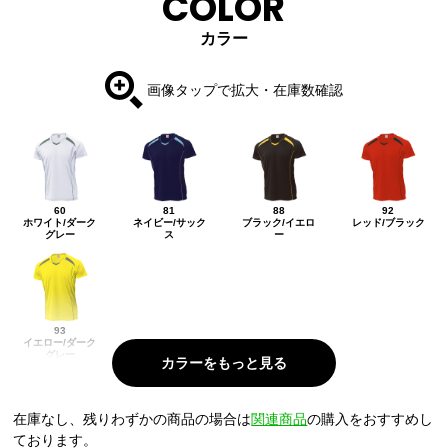
COLOR
カラー
画像タップで拡大・在庫数確認
60
81
88
92
ホワイト/ダーク
ネイビー/サック
ブラック/イエロ
レッド/ブラック
グレー
ス
ー
93
イエロー/ダーク
グレー
在庫なし、残りわずかの商品の場合は
関連商品
の購入をおすすめし
ております。