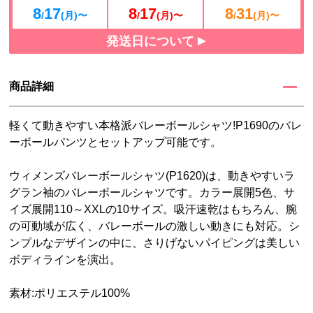
8
17
8
17
8
31
/
(月)〜
/
(月)〜
/
(月)〜
発送日について
商品詳細
軽くて動きやすい本格派バレーボールシャツ!P1690のバレ
ーボールパンツとセットアップ可能です。
ウィメンズバレーボールシャツ(P1620)は、動きやすいラ
グラン袖のバレーボールシャツです。カラー展開5色、サ
イズ展開110～XXLの10サイズ。吸汗速乾はもちろん、腕
の可動域が広く、バレーボールの激しい動きにも対応。シ
ンプルなデザインの中に、さりげないパイピングは美しい
ボディラインを演出。
素材:ポリエステル100%