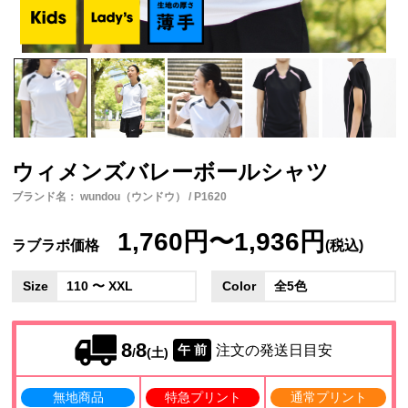
ウィメンズバレーボールシャツ
ブランド名： wundou（ウンドウ） / P1620
1,760円〜1,936円
ラブラボ価格
(税込)
Size
110 〜 XXL
Color
全5色
8
8
注文の発送日目安
午 前
/
(土)
無地商品
特急プリント
通常プリント