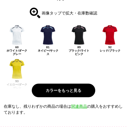
画像タップで拡大・在庫数確認
60
81
89
92
ホワイト/ダーク
ネイビー/サック
ブラック/ライト
レッド/ブラック
グレー
ス
ピンク
93
イエロー/ダーク
グレー
在庫なし、残りわずかの商品の場合は
関連商品
の購入をおすすめし
ております。