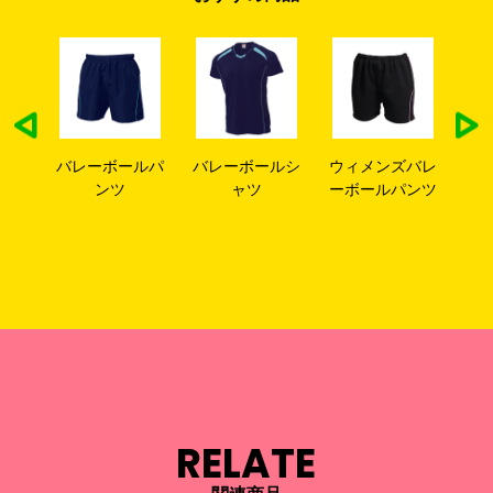
サイ
バレーボールパ
バレーボールシ
ウィメンズバレ
ネ
0cm)
ンツ
ャツ
ーボールパンツ
ス
RELATE