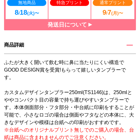
無地商品
特急プリント
通常プリント
8
18
9
7
/
(火)〜
/
(月)〜
発送日について
商品詳細
ふたが大きく開いて飲む時に鼻に当たりにくい構造で
GOOD DESIGN賞を受賞!もらって嬉しいタンブラーで
す。
カスタムデザインタンブラー250ml(TS1146)は、250mlと
ややコンパクト目の容量で持ち運びやすいタンブラーで
す。本体側面部分・フタ部分・中台紙に印刷をすることが
可能で、小さなロゴの場合は側面やフタなどの本体に、大
きなデザインや模様は台紙への印刷がおすすめです。
※台紙へのオリジナルプリント無しでのご購入の場合、台
紙は商品に含まれませんのでご注意ください。