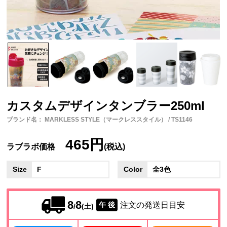
カスタムデザインタンブラー250ml
ブランド名： MARKLESS STYLE（マークレススタイル） / TS1146
465円
ラブラボ価格
(税込)
Size
F
Color
全3色
8
8
注文の発送日目安
午 後
/
(土)