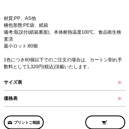
材質:PP、AS他
梱包形態:PE袋、紙箱
備考:取説付(紙箱裏面)、本体耐熱温度100℃、食品衛生検
査済
最小ロット:60個
1色につき60個以下でのご注文の場合は、カートン割れ手
数料として1,320円(税込)頂戴いたします。
サイズ表
価格表
プリントご相談