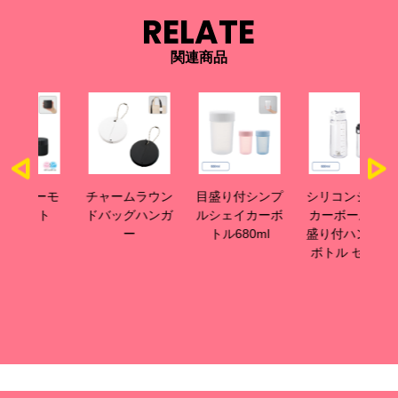
RELATE
関連商品
サーモ
チャームラウン
目盛り付シンプ
シリコンシェイ
目
ット
ドバッグハンガ
ルシェイカーボ
カーボール+目
カ
ー
トル680ml
盛り付ハンドル
リ
ボトル セット