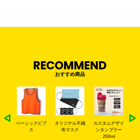
RECOMMEND
おすすめ商品
ックビブ
オリジナル不織
カスタムデザイ
裏起毛10.0オン
ス
布マスク
ンタンブラー
ス T/Cスウェッ
250ml
トフルジップパ