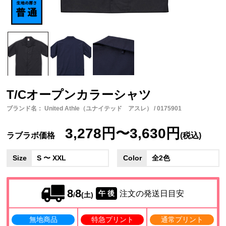
T/Cオープンカラーシャツ
ブランド名： United Athle（ユナイテッド アスレ） / 0175901
3,278円〜3,630円
ラブラボ価格
(税込)
Size
S 〜 XXL
Color
全2色
8
8
注文の発送日目安
午 後
/
(土)
無地商品
特急プリント
通常プリント