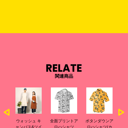
RELATE
関連商品
ウォッシュ キ
全面プリントア
ボタンダウンア
ア
ャンバス&ツイ
ロハシャツ
ロハシャツ(カ