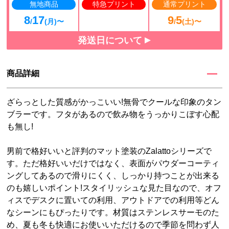
無地商品
特急プリント
通常プリント
8
17
9
5
/
(月)〜
/
(土)〜
発送日について
商品詳細
ざらっとした質感がかっこいい!無骨でクールな印象のタン
ブラーです。フタがあるので飲み物をうっかりこぼす心配
も無し!
男前で格好いいと評判のマット塗装のZalattoシリーズで
す。ただ格好いいだけではなく、表面がパウダーコーティ
ングしてあるので滑りにくく、しっかり持つことが出来る
のも嬉しいポイント!スタイリッシュな見た目なので、オフ
ィスでデスクに置いての利用、アウトドアでの利用等どん
なシーンにもぴったりです。材質はステンレスサーモのた
め、夏も冬も快適にお使いいただけるので季節を問わず人