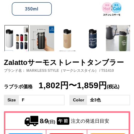
Zalattoサーモストレートタンブラー
ブランド名： MARKLESS STYLE（マークレススタイル） / TS1410
1,802円〜1,859円
ラブラボ価格
(税込)
Size
F
Color
全3色
8
9
注文の発送日目安
午 前
/
(日)