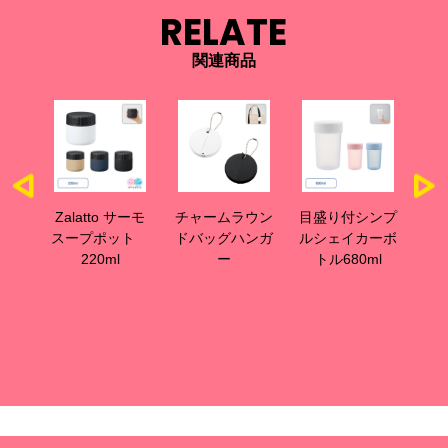
RELATE
関連商品
to サーモ
チャームラウン
目盛り付シンプ
シリコンシェイ
ポット
ドバッグハンガ
ルシェイカーボ
カーボール+目
0ml
ー
トル680ml
盛り付ハンドル
ボトル セット