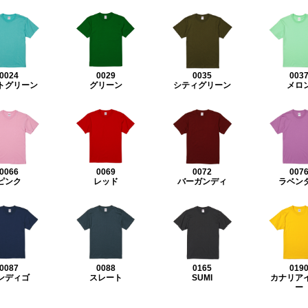
0024
0029
0035
003
トグリーン
グリーン
シティグリーン
メロ
0066
0069
0072
007
ピンク
レッド
バーガンディ
ラベン
0087
0088
0165
019
ンディゴ
スレート
SUMI
カナリア
ー