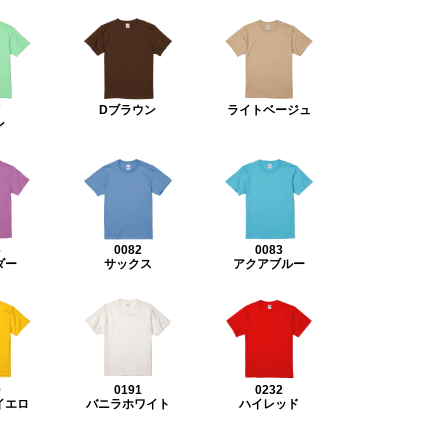
7
Dブラウン
ライトベージュ
ン
6
0082
0083
ダー
サックス
アクアブルー
0
0191
0232
イエロ
バニラホワイト
ハイレッド