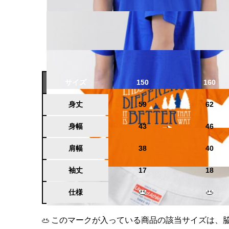
サイズ
150
160
身丈
59
62
身幅
43
46
肩幅
38
40
袖丈
17
18
仕様
このマークが入っている商品の該当サイズは、