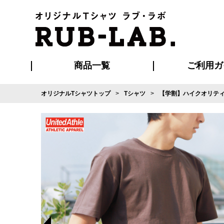
商品一覧
ご利用ガ
オリジナルTシャツトップ
Tシャツ
【学割】ハイクオリティ
発送・特急サー
マイページ会員
お支払い方法
版の保管期限
割引まとめ
はじめて
よくある
ご利用ガ
再注文の
ブルゾン・コート
Tシャツ
ハッピ
セットアップ
キャップ・
ポロシ