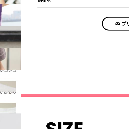
プ
SIZE