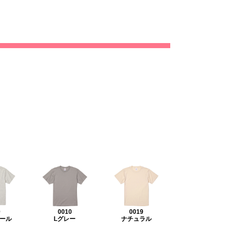
9
0010
0019
ール
Lグレー
ナチュラル