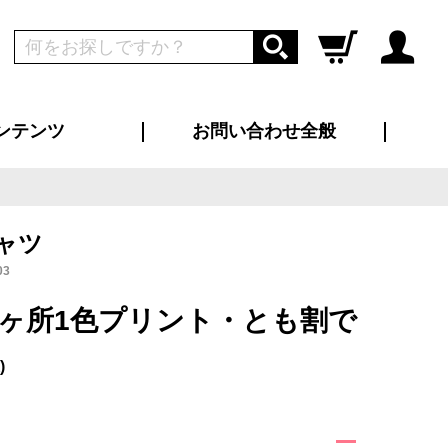
ンテンツ
お問い合わせ全般
ログイン
新規会員登録
ス（お知らせ）
インタビュー
ン別特集一覧
すめ特集一覧
物コンテンツ
トギャラリー
ンキング
法人事例
ラブログ
大口注文・法人向け
総合お問い合わせ
再注文・追加注文
サンプル貸し出し
カタログ請求
デザイン入稿
ツユニフォーム
り・横断幕
バッグ
カジュアルユニフォーム
靴・くつ下・サンダル
タオル
ャツ
03
0枚1ヶ所1色プリント・とも割で
)