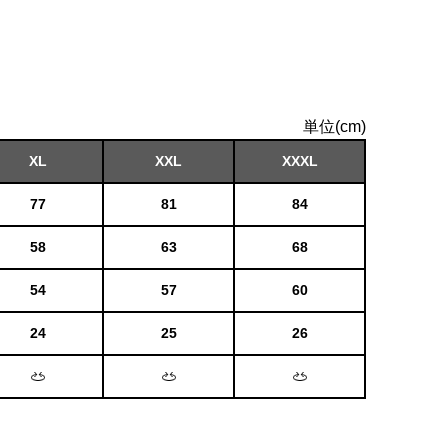
単位(cm)
XL
XXL
XXXL
77
81
84
58
63
68
54
57
60
24
25
26