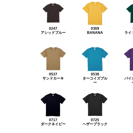
0247
0369
アシッドブルー
BANANA
ライ
0537
0538
サンドカーキ
ターコイズブル
バイ
ー
0717
0725
ダークネイビー
ヘザーブラック