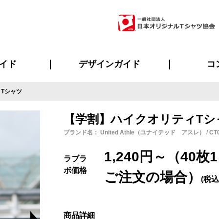
イド
デザインガイド
コ
Tシャツ
ビスについて
のメリット
について
について
ページ
の方へ
ご質問
イド
方へ
デザインテンプレート集
デザインシミュレーター
書体一覧（フォント集）
デザイン入稿について
デザイン料について
プリント・加工一覧
デザインガイド
プリントサイズ
インクカラー
ニュー
お客様
シー
おす
読み
フォ
ラ
・ジャージ
バンダナ
ャツ
パーカー・スウェット
グッズ全般
ツナギ
スポー
のぼ
【学割】ハイクオリティTシ
ブランド名： United Athle（ユナイテッド アスレ） / CT
1,240円～（4
ラブラ
ボ価格
ご注文の場合）
(税込
商品詳細