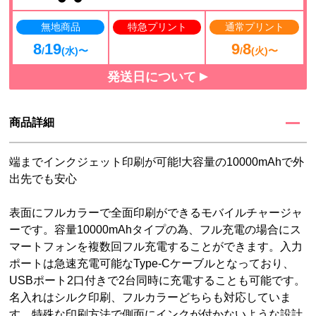
無地商品
特急プリント
通常プリント
8
19
9
8
/
(水)〜
/
(火)〜
発送日について
商品詳細
端までインクジェット印刷が可能!大容量の10000mAhで外
出先でも安心
表面にフルカラーで全面印刷ができるモバイルチャージャ
ーです。容量10000mAhタイプの為、フル充電の場合にス
マートフォンを複数回フル充電することができます。入力
ポートは急速充電可能なType-Cケーブルとなっており、
USBポート2口付きで2台同時に充電することも可能です。
名入れはシルク印刷、フルカラーどちらも対応していま
す。特殊な印刷方法で側面にインクが付かないような設計