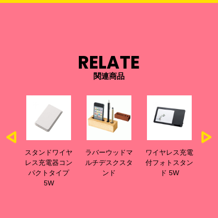
RELATE
関連商品
ラバーウッドマ
モバ
スタンドワイヤ
ワイヤレス充電
ワ
ルチデスクスタ
ジャ
レス充電器コン
付フォトスタン
付
ンド
0
パクトタイプ
ド 5W
5W