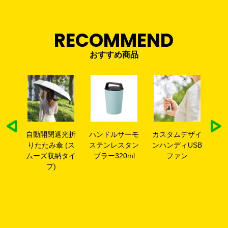
RECOMMEND
おすすめ商品
ウン
自動開閉遮光折
ハンドルサーモ
カスタムデザイ
リ
ンガ
りたたみ傘 (ス
ステンレスタン
ンハンディUSB
ムーズ収納タイ
ブラー320ml
ファン
プ)