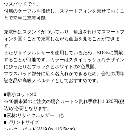
ウスパッドです。
付属のケーブルを接続し、スマートフォンを乗せておくこ
とで簡単に充電可能。
充電部はスタンドがついており、角度を付けてスマートフ
ォンを置くことで充電しながら画面を見ることができま
す。
またリサイクルレザーを使用しているため、SDGsに貢献
することが可能です。カラーはスタイリッシュなデザイン
にぴったりなブラックとホワイトの2色展開。
マウスパッド部分に広く名入れができるため、会社の周年
記念品や高級ノベルティとしておすすめです。
■最小ロット:40
※40個未満のご注文の場合カートン割れ手数料1,320円(税
込)が必要となります。
■素材:リサイクルレザー 他
■プリントサイズ
シルク・パッド:W19.0×H16.5(cm)