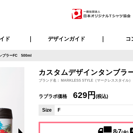
イド
デザインガイド
コ
ブラーFC 500ml
ビスについて
のメリット
について
について
ページ
の方へ
ご質問
イド
方へ
デザインテンプレート集
デザインシミュレーター
書体一覧（フォント集）
デザイン入稿について
デザイン料について
プリント・加工一覧
デザインガイド
プリントサイズ
インクカラー
ニュー
お客様
シー
おす
読み
フォ
ラ
・ジャージ
バンダナ
ャツ
パーカー・スウェット
グッズ全般
ツナギ
スポー
のぼ
カスタムデザインタンブラーF
ブランド名： MARKLESS STYLE（マークレススタイル） / 
629円
ラブラボ価格
(税込)
Size
F
8
7
/
(金)