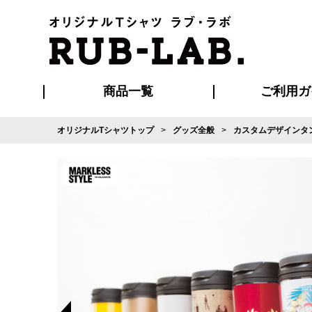
商品一覧
ご利用ガ
オリジナルTシャツトップ
グッズ全般
カスタムデザインタン
発送・特急サー
マイページ会員
お支払い方法
版の保管期限
割引まとめ
はじめて
よくある
ご利用ガ
再注文の
ブルゾン・コート
Tシャツ
ハッピ
セットアップ
キャップ・
ポロシ