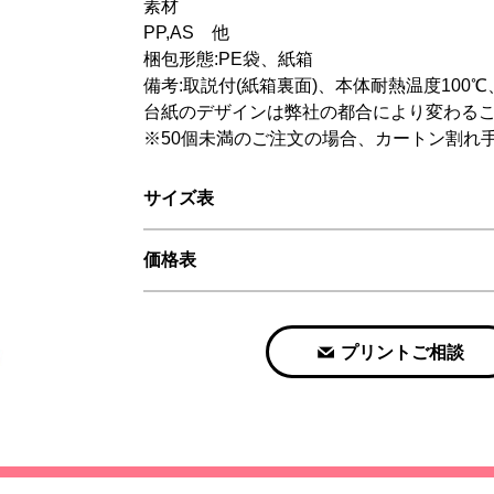
素材
PP,AS 他
梱包形態:PE袋、紙箱
備考:取説付(紙箱裏面)、本体耐熱温度100℃
台紙のデザインは弊社の都合により変わる
※50個未満のご注文の場合、カートン割れ手数
サイズ表
価格表
プリントご相談