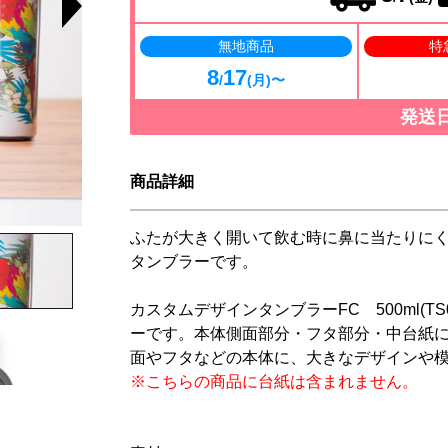
無地商品
特
8
17
/
(月)〜
発送
商品詳細
ふたが大きく開いて飲む時に鼻に当たりにくい構
タンブラーです。
カスタムデザインタンブラーFC 500ml(TS
ーです。本体側面部分・フタ部分・中台紙
面やフタなどの本体に、大きなデザインや
※こちらの商品に台紙は含まれません。