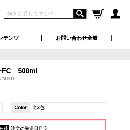
ンテンツ
お問い合わせ全般
ログイン
新規会員登録
ス（お知らせ）
インタビュー
ン別特集一覧
すめ特集一覧
物コンテンツ
トギャラリー
ンキング
法人事例
ラブログ
大口注文・法人向け
総合お問い合わせ
再注文・追加注文
サンプル貸し出し
カタログ請求
デザイン入稿
ツユニフォーム
り・横断幕
バッグ
カジュアルユニフォーム
靴・くつ下・サンダル
タオル
C 500ml
TS0617
Color
全3色
注文の発送日目安
午 後