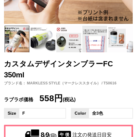
カスタムデザインタンブラーFC
350ml
ブランド名： MARKLESS STYLE（マークレススタイル） / TS0616
558円
ラブラボ価格
(税込)
Size
F
Color
全3色
8
9
注文の発送日目安
午 後
/
(日)