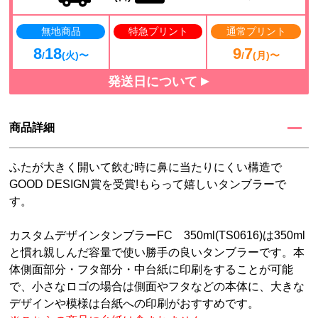
無地商品
特急プリント
通常プリント
8
18
9
7
/
(火)〜
/
(月)〜
発送日について
商品詳細
ふたが大きく開いて飲む時に鼻に当たりにくい構造で
GOOD DESIGN賞を受賞!もらって嬉しいタンブラーで
す。
カスタムデザインタンブラーFC 350ml(TS0616)は350ml
と慣れ親しんだ容量で使い勝手の良いタンブラーです。本
体側面部分・フタ部分・中台紙に印刷をすることが可能
で、小さなロゴの場合は側面やフタなどの本体に、大きな
デザインや模様は台紙への印刷がおすすめです。