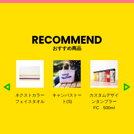
RECOMMEND
おすすめ商品
ラー
キャンバストー
カスタムデザイ
全面プリントT
全
オル
ト(S)
ンタンブラー
シャツ
ッ
FC 500ml