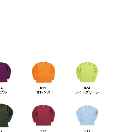
14
015
024
プル
オレンジ
ライトグリーン
37
112
133