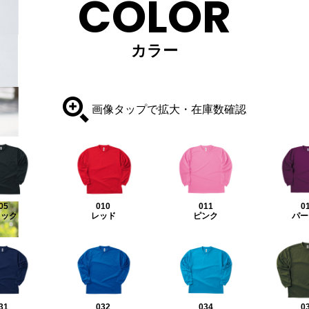
COLOR
カラー
画像タップで拡大・在庫数確認
05
010
011
0
ラック
レッド
ピンク
パー
31
032
034
0