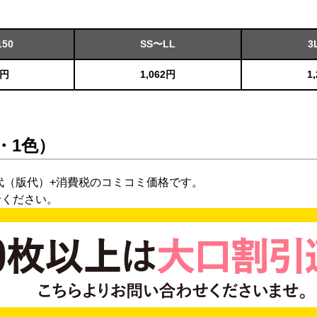
150
SS〜LL
3
1円
1,062円
1
・1色）
代（版代）+消費税のコミコミ価格です。
せください。