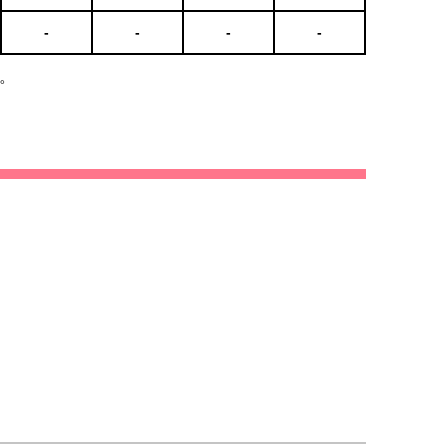
-
-
-
-
。