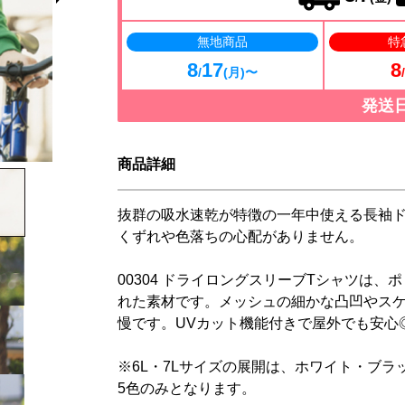
無地商品
特
8
17
8
/
(月)〜
/
発送
商品詳細
抜群の吸水速乾が特徴の一年中使える長袖ド
くずれや色落ちの心配がありません。
00304 ドライロングスリーブTシャツは、
れた素材です。メッシュの細かな凸凹やス
慢です。UVカット機能付きで屋外でも安心
※6L・7Lサイズの展開は、ホワイト・ブ
5色のみとなります。