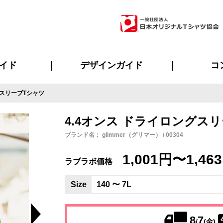
イド
デザインガイド
コ
グスリーブTシャツ
ビスについて
のメリット
について
について
ページ
の方へ
ご質問
イド
方へ
デザインテンプレート集
デザインシミュレーター
書体一覧（フォント集）
デザイン入稿について
デザイン料について
プリント・加工一覧
デザインガイド
プリントサイズ
インクカラー
ニュー
お客様
シー
おす
読み
フォ
ラ
・ジャージ
バンダナ
ャツ
パーカー・スウェット
グッズ全般
ツナギ
スポー
のぼ
4.4オンス ドライロングス
ブランド名： glimmer（グリマー） / 00304
1,001円〜1,46
ラブラボ価格
Size
140 〜 7L
8
7
/
(金)