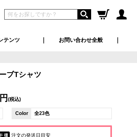
ンテンツ
お問い合わせ全般
ログイン
新規会員登録
ス（お知らせ）
インタビュー
ン別特集一覧
すめ特集一覧
物コンテンツ
トギャラリー
ンキング
法人事例
ラブログ
大口注文・法人向け
総合お問い合わせ
再注文・追加注文
サンプル貸し出し
カタログ請求
デザイン入稿
ツユニフォーム
り・横断幕
バッグ
カジュアルユニフォーム
靴・くつ下・サンダル
タオル
リーブTシャツ
3円
(税込)
Color
全23色
注文の発送日目安
午 後