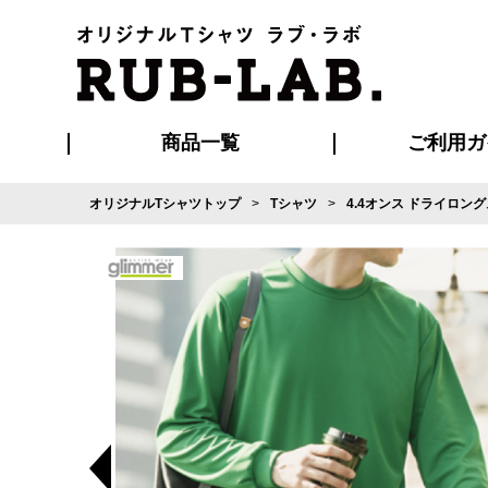
商品一覧
ご利用ガ
オリジナルTシャツトップ
Tシャツ
4.4オンス ドライロン
発送・特急サー
マイページ会員
お支払い方法
版の保管期限
割引まとめ
はじめて
よくある
ご利用ガ
再注文の
ブルゾン・コート
Tシャツ
ハッピ
セットアップ
キャップ・
ポロシ