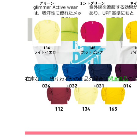
グリーン
ミントグリーン
ネ
134
146
1
ライトイエロー
ホットピンク
デ
在庫なし、残りわずかの商品の場合は
関連商品
の