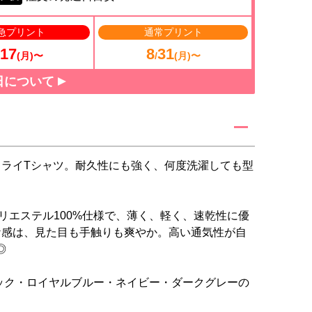
急プリント
通常プリント
17
8
31
(月)〜
/
(月)〜
日について
ライTシャツ。耐久性にも強く、何度洗濯しても型
ポリエステル100%仕様で、薄く、軽く、速乾性に優
ケ感は、見た目も手触りも爽やか。高い通気性が自
◎
ラック・ロイヤルブルー・ネイビー・ダークグレーの