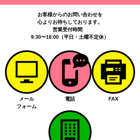
提供する個人情報の項目：Cookie 等の識別子、広告 ID、閲覧・行
動履歴、IP、ブラウザ・端末情報、（同意時）メールアドレス等の
お客様からのお問い合わせを
ハッシュ値。
心よりお待ちしております。
提供の手段又は方法：当社ウェブサイトのタグ・SDK・API 等に
よる安全な電送、又は管理コンソールからの連携。
営業受付時間
提供先：広告配信事業者（例：Google LLC等）。
9:30〜18:00（平日・土曜不定休）
個人情報の取り扱いに関する契約：提供先と個人情報取扱い契約
（目的外利用禁止、再提供制限、安全管理措置等）を締結していま
す。
お客様の個人情報は、以下掲げる場合以外に、事前にご本人の同意
無く第三者に提供することはありません。
法令に基づく場合
人の生命、身体又は財産の保護にために必要がある場合であっ
メール
電話
FAX
て、本人の同意を得る事が困難であるとき
フォーム
公衆衛生の向上又は児童の健全な育成の推進のために特に必要
がある場合であって、本人の同意を得る事が困難であるとき
国の機関若しくは地方公共団体又はその委託を受けた者が法令