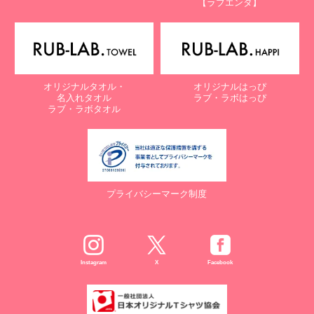
【ラブエンタ】
電話：087-847-2000
電子メール：
info@rub-lab.com
【認定個人情報保護団体の名称及び、苦情の解決の申出先】
※個人情報の取り扱いに関する苦情のみを受付けています
一般財団法人日本情報経済社会推進協会
オリジナルタオル・
オリジナルはっぴ
認定個人情報保護団体事務局
名入れタオル
ラブ・ラボはっぴ
〒106-0032 東京都港区六本木一丁目9番9号 六本木ファースト
ラブ・ラボタオル
ビル内
電話：03-5860-7565 / 0120-700-779
７. 個人情報の提供の任意性と提供されない場合に起こりうる影響
について
プライバシーマーク制度
お客様がご自身の個人情報を弊社に提供されるか否かは、お客様の
ご判断によりますが、もしご提供されない場合には、適切なサービ
スが提供できない場合がありますので予めご了承ください。
８. Cookie（クッキー）等の利用について
Instagram
X
Facebook
当社のウェブサイトでは、お客様に適したサービスや情報、広告等
を提供する目的のため、Cookie（クッキー）及びそれに類する技