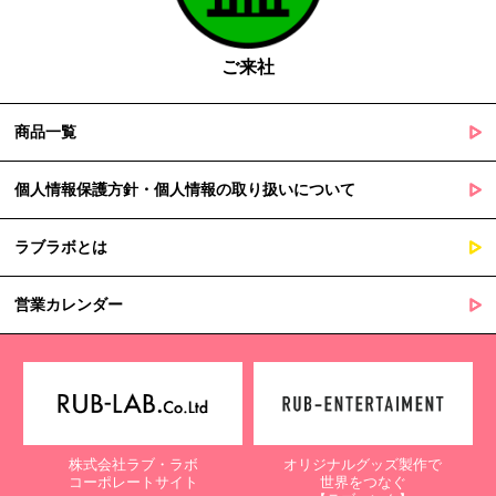
の定める事務を遂行することに対して協力する必要がある場合
であって、本人の同意を得ることによって当該事務の遂行に支
障を及ぼすおそれがあるとき
ご来社
５. 個人情報の取扱業務の委託
商品一覧
当社は個人情報の取扱業務の全部または一部を外部に業務委託する
場合があります。
その際、弊社は、個人情報を適切に保護できる管理体制を敷き実行
個人情報保護方針・個人情報の取り扱いについて
していることを条件として委託先を厳選したうえで、機密保持契約
を委託先と締結し、お客様の個人情報を厳密に管理させます。
ラブラボとは
６. 個人情報（保有個人データを含む）の利用目的通知、開示・訂
正等、利用停止等の請求
営業カレンダー
当社は、ご本人様からの求めに応じ、当社が保有するご本人の個人
情報の利用目的の通知、開示、訂正・追加・削除、利用停止・消去
または第三者提供の停止等のご請求を受けた場合は速やかに対応い
たします。これらの請求は、次の窓口にて受け付けております。
【個人情報保護に関するお問合せ先】
株式会社ラブ・ラボ
オリジナルグッズ製作で
〒761-0323 香川県高松市亀田町90-1
コーポレートサイト
世界をつなぐ
株式会社ラブ・ラボ