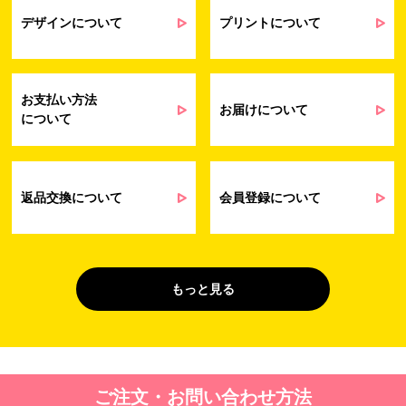
業務上のご連絡および弊社製品や弊社が
受発注業務
提供するサービス（サポート業務を含む）
デザインについて
プリントについて
会員管理業務
に伴う契約履行、料金徴収を行うため
お問い合わせ業務
弊社製品やサービスに関する情報、また
（開示対象個人情
は営業およびマーケティング活動（セミナ
報）
ーやイベント、キャンペーン、ニュースレ
お支払い方法
ターなど）に関連する情報を、電子メー
お届けについて
について
ル、郵送、FAX または電話により、お客様
にお知らせするため
問い合わせへの対応のため
法令により正当な理由で開示を求められ
た場合のご対応のため
返品交換について
会員登録について
販促業務
お客様の作品紹介を通した販促活動のた
（開示対象個人情
め
報）
受託業務
契約した小売店より委託された先への納
もっと見る
（間接取得）
品業務のため
４. 個人情報を第三者に提供することが予定される場合の事項
第三者に提供する目的：パーソナライズ広告配信および効果測定・
ご注文・お問い合わせ方法
最適化のため。