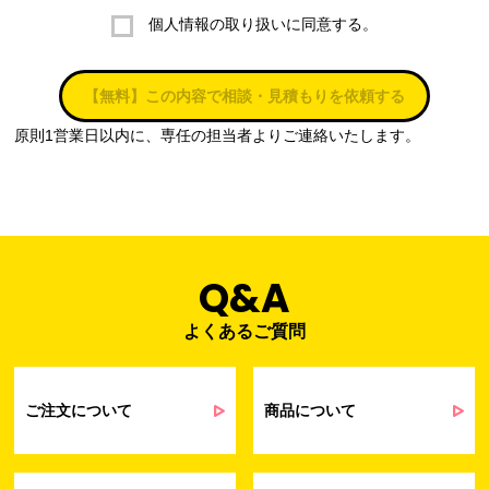
個人情報の取り扱いに同意する。
株式会社ラブ・ラボ
電話：087-847-2000
【無料】この内容で相談・見積もりを依頼する
電子メール：
info@rub-lab.com
原則1営業日以内に、専任の担当者よりご連絡いたします。
３. 個人情報（保有個人データを含む）の利用目的
お客様の個人情報は、各種お問い合わせ対応のため、弊社において
正当な事業遂行の範囲内で利用いたします。
なお，当社の個人情報（保有個人データを含む）の利用目的は以下
のようになります。
Q&A
よくあるご質問
事業内容
個人情報の利用目的
当社通信販売における受発注業務のため
事業活動における満足度、要望等に関す
ご注文について
商品について
るアンケート等の収集・分析・統計のため
受発注業務、会員管理業務、お問い合わ
せ業務に関するお取引先様との業務連絡や
契約・請求等の一連の手続きのため