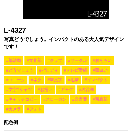
L-4327
写真どうでしょう。インパクトのある大人気デザイン
です！
#部活動
#文化部
#クラブ
#サークル
#おそろい
#どうでしょう
#パロディ
#テレビ番組
#面白い
#ユニーク
#ネタ
#筆文字
#毛筆
#インパクト
#文字Tシャツ
#お揃い
#ギャグ
#名台詞
#キャッチコピー
#スローガン
#合言葉
#写真部
#カメラ
#フォト
配色例